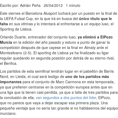
Escrito por: Adrián Peña
26/04/2012
1 minuto
Este viernes el Barcelona Alusport luchará por un puesto en la final de
la UEFA Futsal Cup, en la que irá en busca del
único título que le
falta
en sus vitrinas y lo intentará al enfrentarse a un equipo luso, el
Sporting de Lisboa.
Orlando Duarte, entrenador del conjunto luso,
ya eliminó a ElPozo
Murcia
en la edición del año pasado y estuvo a punto de ganar la
competición después de que cayese en la final en Almaty ante el
Montesilvano (2-5). El sporting de Lisboa ya ha finalizado su ligar
regular quedando en segunda posición por detrás de su eterno rival,
el Benfica.
Los partidos de esta semifinal tendrán lugar en el pabellón de Barris
Nord, en Lleida, el cual será testigo de
uno de los partidos más
importantes
para el conjunto de Marc Carmona en esta temporada,
ya que prefieren centrarse en la competición europea antes que en
una liga que la tienen casi perdida, ya que a falta de tres partidos para
la conclusión de ella,
van segundos a dos puntos del líder
, ElPozo,
que no parece que vaya a dejar escapar esa primera plaza. Una
pequeña ventaja que no sería tan grande si no hablásemos del equipo
murciano.