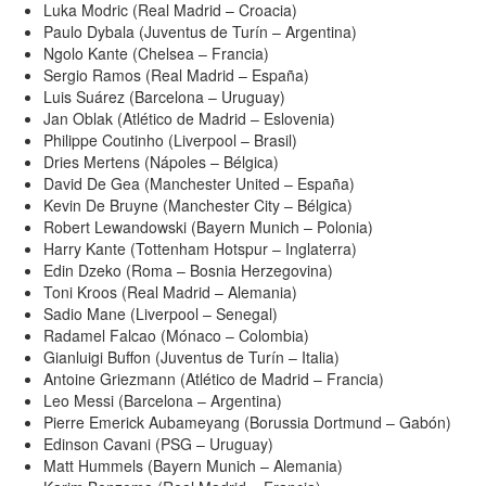
Luka Modric (Real Madrid – Croacia)
Paulo Dybala (Juventus de Turín – Argentina)
Ngolo Kante (Chelsea – Francia)
Sergio Ramos (Real Madrid – España)
Luis Suárez (Barcelona – Uruguay)
Jan Oblak (Atlético de Madrid – Eslovenia)
Philippe Coutinho (Liverpool – Brasil)
Dries Mertens (Nápoles – Bélgica)
David De Gea (Manchester United – España)
Kevin De Bruyne (Manchester City – Bélgica)
Robert Lewandowski (Bayern Munich – Polonia)
Harry Kante (Tottenham Hotspur – Inglaterra)
Edin Dzeko (Roma – Bosnia Herzegovina)
Toni Kroos (Real Madrid – Alemania)
Sadio Mane (Liverpool – Senegal)
Radamel Falcao (Mónaco – Colombia)
Gianluigi Buffon (Juventus de Turín – Italia)
Antoine Griezmann (Atlético de Madrid – Francia)
Leo Messi (Barcelona – Argentina)
Pierre Emerick Aubameyang (Borussia Dortmund – Gabón)
Edinson Cavani (PSG – Uruguay)
Matt Hummels (Bayern Munich – Alemania)