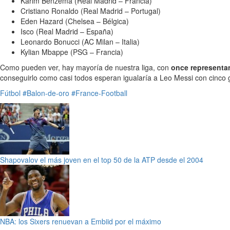
Karim Benzema (Real Madrid – Francia)
Cristiano Ronaldo (Real Madrid – Portugal)
Eden Hazard (Chelsea – Bélgica)
Isco (Real Madrid – España)
Leonardo Bonucci (AC Milan – Italia)
Kylian Mbappe (PSG – Francia)
Como pueden ver, hay mayoría de nuestra liga, con
once representa
conseguirlo como casi todos esperan igualaría a Leo Messi con cinco 
Fútbol
#Balon-de-oro
#France-Football
Shapovalov el más joven en el top 50 de la ATP desde el 2004
NBA: los Sixers renuevan a Embiid por el máximo