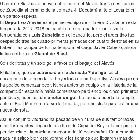
Gianni de Biasi es el nuevo entrenador del Alavés tras la destitución
de Zubeldia al término de la Jornada 4. Debutará ante el Levante en
un partido especial.
El
Deportivo Alavés
es el primer equipo de Primera División en esta
temporada 2017-2018 en cambiar de entrenador. Comenzó la
temporada con
Luis Zubeldia
en el banquillo, pero el argentino fue
despedido tras las cuatro primeras jornadas con cuatro derrotas en su
haber. Tras ocupar de forma temporal el cargo Javier Cabello, ahora
le toca el turno a
Gianni de Biasi
.
Seis derrotas y un sólo gol a favor es el bagaje del Alavés
El italiano, que
se estrenará en la Jornada 7 de liga
, es el
encargado de enmendar la trayectoria de un Deportivo Alavés que no
ha podido comenzar peor. Nunca antes un equipo en la historia de la
competición española había comenzado perdiendo los cinco primeros
partidos y, además,
sin anotar un gol
. La racha a puerta la rompió
ante el Real Madrid en la sexta jornada, pero no sirvió para evitar una
nueva derrota.
Así, el conjunto vitoriano ha pasado de vivir una de sus temporadas
más ilusionantes, llegando a la final de Copa del Rey, a temer por su
pervivencia en la máxima categoría del fútbol español. De momento
nada ha salido bien este verano y los fichajes que llegaron (más de