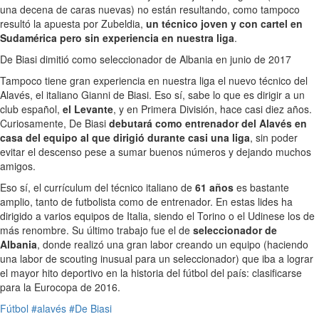
una decena de caras nuevas) no están resultando, como tampoco
resultó la apuesta por Zubeldia,
un técnico joven y con cartel en
Sudamérica pero sin experiencia en nuestra liga
.
De Biasi dimitió como seleccionador de Albania en junio de 2017
Tampoco tiene gran experiencia en nuestra liga el nuevo técnico del
Alavés, el italiano Gianni de Biasi. Eso sí, sabe lo que es dirigir a un
club español,
el Levante
, y en Primera División, hace casi diez años.
Curiosamente, De Biasi
debutará como entrenador del Alavés en
casa del equipo al que dirigió durante casi una liga
, sin poder
evitar el descenso pese a sumar buenos números y dejando muchos
amigos.
Eso sí, el currículum del técnico italiano de
61 años
es bastante
amplio, tanto de futbolista como de entrenador. En estas lides ha
dirigido a varios equipos de Italia, siendo el Torino o el Udinese los de
más renombre. Su último trabajo fue el de
seleccionador de
Albania
, donde realizó una gran labor creando un equipo (haciendo
una labor de scouting inusual para un seleccionador) que iba a lograr
el mayor hito deportivo en la historia del fútbol del país: clasificarse
para la Eurocopa de 2016.
Fútbol
#alavés
#De Biasi