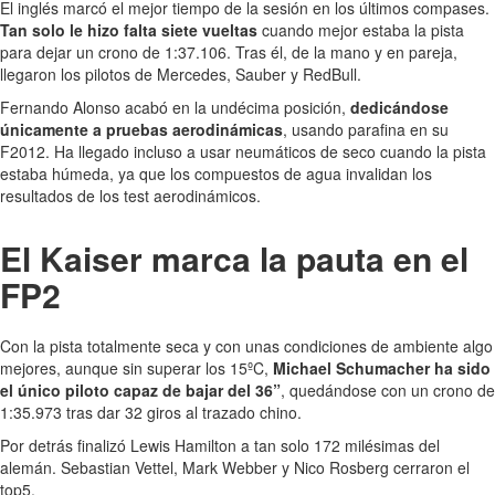
El inglés marcó el mejor tiempo de la sesión en los últimos compases.
Tan solo le hizo falta siete vueltas
cuando mejor estaba la pista
para dejar un crono de 1:37.106. Tras él, de la mano y en pareja,
llegaron los pilotos de Mercedes, Sauber y RedBull.
Fernando Alonso acabó en la undécima posición,
dedicándose
únicamente a pruebas aerodinámicas
, usando parafina en su
F2012. Ha llegado incluso a usar neumáticos de seco cuando la pista
estaba húmeda, ya que los compuestos de agua invalidan los
resultados de los test aerodinámicos.
El Kaiser marca la pauta en el
FP2
Con la pista totalmente seca y con unas condiciones de ambiente algo
mejores, aunque sin superar los 15ºC,
Michael Schumacher ha sido
el único piloto capaz de bajar del 36”
, quedándose con un crono de
1:35.973 tras dar 32 giros al trazado chino.
Por detrás finalizó Lewis Hamilton a tan solo 172 milésimas del
alemán. Sebastian Vettel, Mark Webber y Nico Rosberg cerraron el
top5.