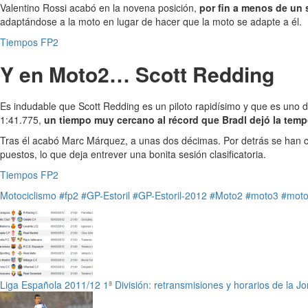
Valentino Rossi acabó en la novena posición,
por fin a menos de un 
adaptándose a la moto en lugar de hacer que la moto se adapte a él.
Tiempos FP2
Y en Moto2… Scott Redding
Es indudable que Scott Redding es un piloto rapidísimo y que es uno de
1:41.775,
un tiempo muy cercano al récord que Bradl dejó la temp
Tras él acabó Marc Márquez, a unas dos décimas. Por detrás se han
puestos, lo que deja entrever una bonita sesión clasificatoria.
Tiempos FP2
Motociclismo
#fp2
#GP-Estoril
#GP-Estoril-2012
#Moto2
#moto3
#mot
Liga Española 2011/12 1ª División: retransmisiones y horarios de la J