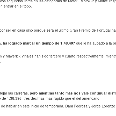
estos segundos libres en las categorías de Moto3, MotoGP y Moto2 re
 entrar en el top5.
o por ser en casa sino porque será el último Gran Premio de Portugal ha
a,
ha logrado marcar un tiempo de 1:48.497
que le ha aupado a la pr
m y Maverick Viñales han sido tercero y cuarto respectivamente, mient
.
ejar las carreras,
pero mientras tanto más nos vale continuar disf
o de 1:38.396, tres décimas más rápido que el del americano.
 de hablar en este inicio de temporada. Dani Pedrosa y Jorge Lorenzo 