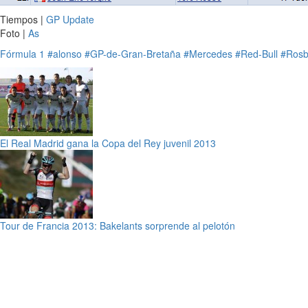
Tiempos |
GP Update
Foto |
As
Fórmula 1
#alonso
#GP-de-Gran-Bretaña
#Mercedes
#Red-Bull
#Rosb
El Real Madrid gana la Copa del Rey juvenil 2013
Tour de Francia 2013: Bakelants sorprende al pelotón