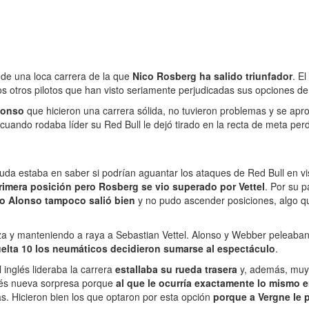
 de una loca carrera de la que
Nico Rosberg ha salido triunfador
. E
otros pilotos que han visto seriamente perjudicadas sus opciones de 
lonso
que hicieron una carrera sólida, no tuvieron problemas y se ap
e cuando rodaba líder su Red Bull le dejó tirado en la recta de meta pe
duda estaba en saber si podrían aguantar los ataques de Red Bull en v
imera posición pero Rosberg se vio superado por Vettel
. Por su 
o Alonso tampoco salió bien
y no pudo ascender posiciones, algo qu
a y manteniendo a raya a Sebastian Vettel. Alonso y Webber peleaban
uelta 10 los neumáticos decidieron sumarse al espectáculo
.
 inglés lideraba la carrera
estallaba su rueda trasera
y, además, muy 
és nueva sorpresa porque
al que le ocurría exactamente lo mismo e
s. Hicieron bien los que optaron por esta opción
porque a Vergne le 