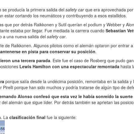
 se producía la primera salida del
safety car
que era aprovechada por 
n estar cortando los neumáticos y contribuyendo a esos estallidos.
ras que por detrás Raikkonen y Sutil querían el podium y Webber y Alo
rtante estaba por llegar. Fue mediada la carrera cuando
Sebastian Vet
o a una nueva salida del
safety car
.
e de Raikkonen. Algunos pilotos como el alemán optaron por entrar a 
antenerse en pista para conservar su posición
.
cieron una tercera parada
. Este fue el caso de Rosberg que pudo gan
posiciones
Lewis Hamilton con una espectacular remontada
hasta l
ra
porque salía desde la undécima posición, remontaba en la salida y
r Pirelli porque han sido muchos y podría tratarse de algún tipo de def
ernando Alonso confesó que esta vez le había sonreído la suerte
2 del alemán que sigue líder. Por detrás también se aprietan las posic
a. La
clasificación final
fue la siguiente: