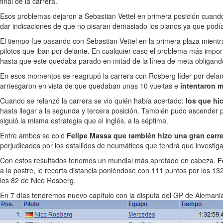
final de la carrera.
Esos problemas dejaron a Sebastian Vettel en primera posición cuando
dar indicaciones de que no pisaran demasiado los pianos ya que podía
El tiempo fue pasando con Sebastian Vettel en la primera plaza mient
pilotos que iban por delante. En cualquier caso el problema más impo
hasta que este quedaba parado en mitad de la línea de meta obligand
En esos momentos se reagrupó la carrera con Rosberg líder por delant
arriesgaron en vista de que quedaban unas 10 vueltas e
intentaron m
Cuando se relanzó la carrera se vio quién había acertado:
los que hi
hasta llegar a la segunda y tercera posición. También pudo ascender 
siguió la misma estrategia que el inglés, a la séptima.
Entre ambos se coló
Felipe Massa que también hizo una gran carre
perjudicados por los estallidos de neumáticos que tendrá que investiga
Con estos resultados tenemos un mundial más apretado en cabeza.
F
a la postre, le recorta distancia poniéndose con 111 puntos por los 13
los 82 de Nico Rosberg.
En 7 días tendremos nuevo capítulo con la disputa del GP de Alemani