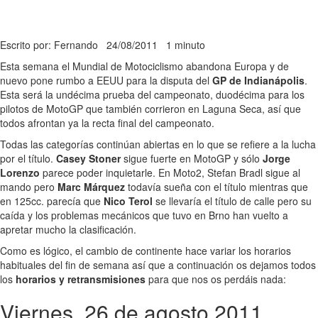
Escrito por: Fernando
24/08/2011
1 minuto
Esta semana el Mundial de Motociclismo abandona Europa y de
nuevo pone rumbo a EEUU para la disputa del
GP de Indianápolis
.
Esta será la undécima prueba del campeonato, duodécima para los
pilotos de MotoGP que también corrieron en Laguna Seca, así que
todos afrontan ya la recta final del campeonato.
Todas las categorías continúan abiertas en lo que se refiere a la lucha
por el título.
Casey Stoner
sigue fuerte en MotoGP y sólo
Jorge
Lorenzo
parece poder inquietarle. En Moto2, Stefan Bradl sigue al
mando pero
Marc Márquez
todavía sueña con el título mientras que
en 125cc. parecía que
Nico Terol
se llevaría el título de calle pero su
caída y los problemas mecánicos que tuvo en Brno han vuelto a
apretar mucho la clasificación.
Como es lógico, el cambio de continente hace variar los horarios
habituales del fin de semana así que a continuación os dejamos todos
los
horarios y retransmisiones
para que nos os perdáis nada:
Viernes, 26 de agosto 2011