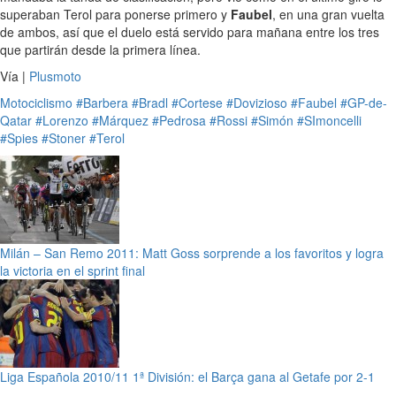
superaban Terol para ponerse primero y
Faubel
, en una gran vuelta
de ambos, así que el duelo está servido para mañana entre los tres
que partirán desde la primera línea.
Vía |
Plusmoto
Motociclismo
#Barbera
#Bradl
#Cortese
#Dovizioso
#Faubel
#GP-de-
Qatar
#Lorenzo
#Márquez
#Pedrosa
#Rossi
#Simón
#SImoncelli
#Spies
#Stoner
#Terol
Milán – San Remo 2011: Matt Goss sorprende a los favoritos y logra
la victoria en el sprint final
Liga Española 2010/11 1ª División: el Barça gana al Getafe por 2-1