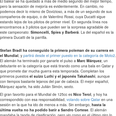
El balear se ha quedado a más de medio segundo del mejor tiempo,
pero la sensación de mejoría es evidentemente. En cambio, no
podemos decir lo mismo de Dovizioso, a más de un segundo de sus
compañeros de equipo, o de Valentino Rossi, cuya Ducatti sigue
estando lejos de los pilotos de primer nivel. En segunda línea nos
encontramos a 3 pilotos que pueden ser la sorpresa agradable de
este campeonato:
Simoncelli, Spies y Barberá
. La del español es la
primera Ducatti de la parrilla.
Stefan Bradl ha conseguido la primera poleman de su carrera en
el Mundial
, y
partirá desde el primer puesto en la categoría de Moto2
.
El alemán ha terminado por ganarle el pulso a
Marc Márquez
, un
debutante en la categoría que está tirando como una bala en Qatar y
que promete dar mucha guerra esta temporada. Completan los
primeros puestos
el suizo Luthi y el japonés Takahashi
, aunque
con tiempos bastante lejanos del par de cabeza. El mejor español,
Márquez aparte, ha sido Julián Simón, sexto.
El gran favorito para el Mundial de 125cc es
Nico Terol
, y hoy ha
correspondido con esa responsabilidad,
volando sobre Qatar
en una
sesión en la que ha ido de menos a más. Sin embargo,
hasta la
última vuelta no ha podido batir a Sandro Cortese
. El alemán
mandaba la tanda de clasificación, pero vio como en el último giro lo