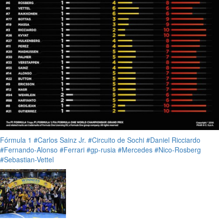
Fórmula 1
#Carlos Sainz Jr.
#Circuito de Sochi
#Daniel Ricciardo
#Fernando-Alonso
#Ferrari
#gp-rusia
#Mercedes
#Nico-Rosberg
#Sebastian-Vettel