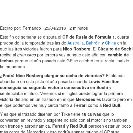
Escrito por: Fernando
25/04/2016
2 minutos
Este fin de semana se disputa el
GP de Rusia de Fórmula 1
, cuarta
prueba de la temporada tras las de
Australia
,
Bahréin
y
China
en la
que las tres victorias fueron para
Nico Rosberg
. El
Circuito de Sochi
recibe al
gran circo
por tercera vez aunque este año con
cambio de
fechas
porque el año pasado este GP se celebró en la recta final de
la temporada.
¿Podrá Nico Rosberg alargar su racha de victorias?
El alemán
abandonó en esta pista el año pasado cuando
Lewis Hamilton
conseguía su segunda victoria consecutiva en Sochi
y
sentenciaba el título. Veremos si el inglés puede lograr la primera
victoria del año en un trazado en el que
Mercedes
es favorito pero en
el que podemos ver muy cerca tanto a
Ferrari
como a
Red Bull
.
Y es que el trazado diseñan por Tilke tiene
18 curvas
que lo
convierten en revirado y exigente no solo con el motor sino también
con frenos y aerodinámica.
Ferrari y Red Bull
parecen estar un poco
más cerca de Mercedes y eso podría animar mucho el GP si se