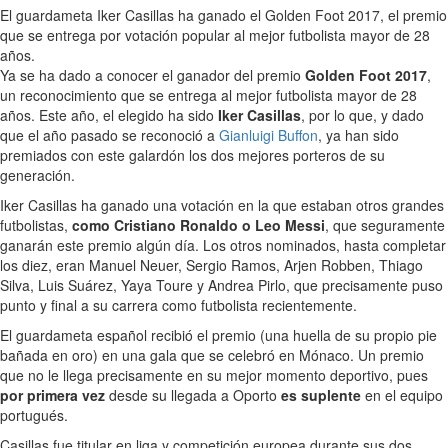
El guardameta Iker Casillas ha ganado el Golden Foot 2017, el premio
que se entrega por votación popular al mejor futbolista mayor de 28
años.
Ya se ha dado a conocer el ganador del premio
Golden Foot 2017
,
un reconocimiento que se entrega al mejor futbolista mayor de 28
años. Este año, el elegido ha sido
Iker Casillas
, por lo que, y dado
que el año pasado se reconoció a
Gianluigi Buffon
, ya han sido
premiados con este galardón los dos mejores porteros de su
generación.
Iker Casillas ha ganado una votación en la que estaban otros grandes
futbolistas,
como Cristiano Ronaldo o Leo Messi
, que seguramente
ganarán este premio algún día. Los otros nominados, hasta completar
los diez, eran Manuel Neuer, Sergio Ramos, Arjen Robben, Thiago
Silva, Luis Suárez, Yaya Toure y Andrea Pirlo, que precisamente puso
punto y final a su carrera como futbolista recientemente.
El guardameta español recibió el premio (una huella de su propio pie
bañada en oro) en una gala que se celebró en Mónaco. Un premio
que no le llega precisamente en su mejor momento deportivo, pues
por primera vez
desde su llegada a Oporto
es suplente
en el equipo
portugués.
Casillas fue titular en liga y competición europea durante sus dos