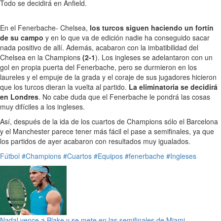
Todo se decidirá en Anfield.
En el Fenerbache- Chelsea,
los turcos siguen haciendo un fortín
de su campo
y en lo que va de edición nadie ha conseguido sacar
nada positivo de allí. Además, acabaron con la imbatibilidad del
Chelsea en la Champions
(2-1
). Los ingleses se adelantaron con un
gol en propia puerta del Fenerbache, pero se durmieron en los
laureles y el empuje de la grada y el coraje de sus jugadores hicieron
que los turcos dieran la vuelta al partido.
La eliminatoria se decidirá
en Londres
. No cabe duda que el Fenerbache le pondrá las cosas
muy difíciles a los ingleses.
Así, después de la ida de los cuartos de Champions sólo el Barcelona
y el Manchester parece tener más fácil el pase a semifinales, ya que
los partidos de ayer acabaron con resultados muy igualados.
Fútbol
#Champions
#Cuartos
#Equipos
#fenerbache
#Ingleses
Nadal vence a Blake y se mete en las semifinales de Miami