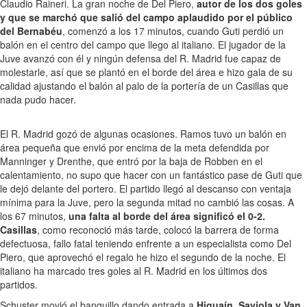
Claudio Raineri. La gran noche de Del Piero,
autor de los dos goles
y que se marchó que salió del campo aplaudido por el público
del Bernabéu
, comenzó a los 17 minutos, cuando Guti perdió un
balón en el centro del campo que llego al italiano. El jugador de la
Juve avanzó con él y ningún defensa del R. Madrid fue capaz de
molestarle, así que se plantó en el borde del área e hizo gala de su
calidad ajustando el balón al palo de la portería de un Casillas que
nada pudo hacer.
El R. Madrid gozó de algunas ocasiones. Ramos tuvo un balón en
área pequeña que envió por encima de la meta defendida por
Manninger y Drenthe, que entró por la baja de Robben en el
calentamiento, no supo que hacer con un fantástico pase de Guti que
le dejó delante del portero. El partido llegó al descanso con ventaja
mínima para la Juve, pero la segunda mitad no cambió las cosas. A
los 67 minutos,
una falta al borde del área significó el 0-2.
Casillas
, como reconoció más tarde, colocó la barrera de forma
defectuosa, fallo fatal teniendo enfrente a un especialista como Del
Piero, que aprovechó el regalo he hizo el segundo de la noche. El
italiano ha marcado tres goles al R. Madrid en los últimos dos
partidos.
Schuster movió el banquillo dando entrada a
Higuaín, Saviola y Van