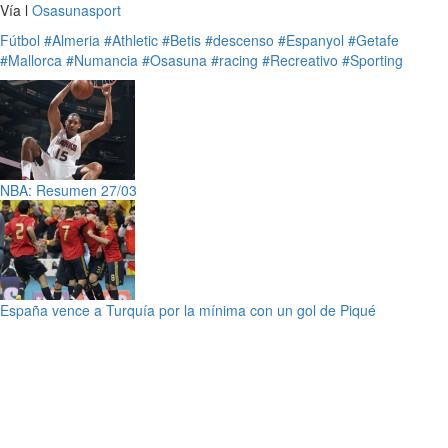
Vía l
Osasunasport
Fútbol
#Almeria
#Athletic
#Betis
#descenso
#Espanyol
#Getafe
#Mallorca
#Numancia
#Osasuna
#racing
#Recreativo
#Sporting
NBA: Resumen 27/03
España vence a Turquía por la mínima con un gol de Piqué