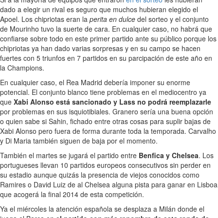
dado a elegir un rival es seguro que muchos hubieran elegido el
Apoel. Los chipriotas eran la
perita en dulce
del sorteo y el conjunto
de Mourinho tuvo la suerte de cara. En cualquier caso, no habrá que
confiarse sobre todo en este primer partido ante su público porque los
chipriotas ya han dado varias sorpresas y en su campo se hacen
fuertes con 5 triunfos en 7 partidos en su parcipación de este año en
la Champions.
En cualquier caso, el Rea Madrid debería imponer su enorme
potencial. El conjunto blanco tiene problemas en el mediocentro ya
que
Xabi Alonso está sancionado y Lass no podrá reemplazarle
por problemas en sus isquiotibiales. Granero sería una buena opción
o quien sabe si Sahin, fichado entre otras cosas para suplir bajas de
Xabi Alonso pero fuera de forma durante toda la temporada. Carvalho
y Di Maria también siguen de baja por el momento.
También el martes se jugará el partido entre
Benfica y Chelsea
. Los
portugueses llevan 10 partidos europeos consecutivos sin perder en
su estadio aunque quizás la presencia de viejos conocidos como
Ramires o David Luiz de al Chelsea alguna pista para ganar en Lisboa
que acogerá la final 2014 de esta competición.
Ya el miércoles la atención española se desplaza a Milán donde el