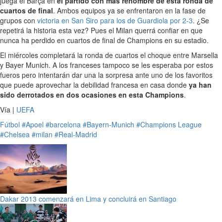
juega el Barça en
el partido con más renombre de esta ronda de
cuartos de final
. Ambos equipos ya se enfrentaron en la fase de
grupos con
victoria en San Siro para los de Guardiola por 2-3
. ¿Se
repetirá la historia esta vez? Pues el Milan querrá confiar en que
nunca ha perdido en cuartos de final de Champions en su estadio.
El miércoles completará la ronda de cuartos el choque entre Marsella
y Bayer Munich. A los franceses tampoco se les esperaba por estos
fueros pero intentarán dar una la sorpresa ante uno de los favoritos
que puede aprovechar la debilidad francesa en casa donde
ya han
sido derrotados en dos ocasiones en esta Champions
.
Vía |
UEFA
Fútbol
#Apoel
#barcelona
#Bayern-Munich
#Champions League
#Chelsea
#milan
#Real-Madrid
Dakar 2013 comenzará en Lima y concluirá en Santiago