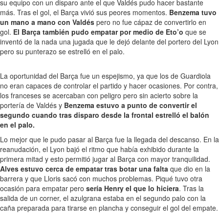
su equipo con un disparo ante el que Valdés pudo hacer bastante
más. Tras el gol, el Barça vivió sus peores momentos.
Benzema tuvo
un mano a mano con Valdés
pero no fue cápaz de convertirlo en
gol.
El Barça también pudo empatar por medio de Eto’o
que se
inventó de la nada una jugada que le dejó delante del portero del Lyon
pero su punterazo se estrelló en el palo.
La oportunidad del Barça fue un espejismo, ya que los de Guardiola
no eran capaces de controlar el partido y hacer ocasiones. Por contra,
los franceses se acercaban con peligro pero sin acierto sobre la
portería de Valdés y
Benzema estuvo a punto de convertir el
segundo cuando tras disparo desde la frontal estrelló el balón
en el palo.
Lo mejor que le pudo pasar al Barça fue la llegada del descanso. En la
reanudación, el Lyon bajó el ritmo que había exhibido durante la
primera mitad y esto permitió jugar al Barça con mayor tranquilidad.
Alves estuvo cerca de empatar tras botar una falta
que dio en la
barrera y que Lloris sacó con muchos problemas. Piqué tuvo otra
ocasión para empatar pero
sería Henry el que lo hiciera
. Tras la
salida de un corner, el azulgrana estaba en el segundo palo con la
caña preparada para tirarse en plancha y conseguir el gol del empate.