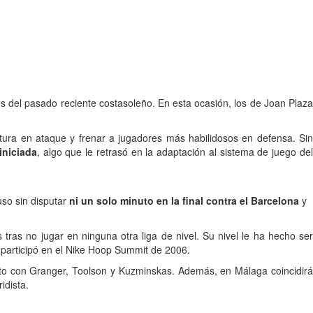
es del pasado reciente costasoleño. En esta ocasión, los de Joan Plaza
ltura en ataque y frenar a jugadores más habilidosos en defensa. Si
iniciada
, algo que le retrasó en la adaptación al sistema de juego de
uso sin disputar
ni un solo minuto en la final contra el Barcelona
y
ras no jugar en ninguna otra liga de nivel. Su nivel le ha hecho se
y participó en el Nike Hoop Summit de 2006.
unto con Granger, Toolson y Kuzminskas. Además, en Málaga coincidir
idista.