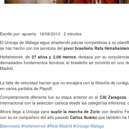
Escrito por: apuerta
16/08/2013
2 minutos
El Unicaja de Málaga sigue añadiendo piezas competitivas a su plantil
se han hecho con los servicios del
pivot brasileño Rafa Hettsheimei
Hettsheimeir, de
27 años y 2,08 metros
, destaca por su corpulenci
demasiados fundamentos técnicos, el brasileño se convirtió en uno d
Madrid.
La falta de velocidad hacían que no encajara con la filosofía de run&gu
en varios partidos de Playoff.
Completamente diferente fue su etapa anterior en el
CAI Zaragoza
,
internacional con la selección carioca desde las categorías inferiores
Ahora llega a Unicaja para
suplir la marcha de Zoric
con destino Fen
con su ex compañero del año pasado
Carlos Suárez
que también ha f
Baloncesto
#hettsheimeir
#Real-Madrid
#Unicaja-Malaga