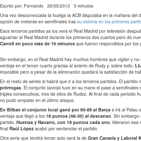
Escrito por: Fernando
26/05/2013
3 minutos
Una vez desconvocada la huelga la ACB disputaba en la mañana del dom
opción de meterse en semifinales tras
su victoria en los primeros parti
Esos terceros partidos ya los verá el Real Madrid por televisión desp
aguantar al Real Madrid durante los primeros dos cuartos pero de nue
Carroll en poco más de 10 minutos
que fueron respondidos por los g
Sin embargo, en el Real Madrid hay muchos hombres que vigilar y no
ventaja en el tercer cuarto gracias al acierto de Rudy y, sobre todo,
Ll
imposible pero a pesar de la eliminación quedará la satisfacción de ha
En el resto de series si habrá que ir a los terceros partidos. El part
prórrogas
. El conjunto
taronja
tuvo en su mano el pase a semifinales e
triples consecutivos, tres de ellos de Rudez. Al final de cada periodo
no pudo empatar en el último ataque.
En Bilbao el conjunto local ganó por 90-89 al Barça
e irá al Palau 
ventaja que llegó a los
18 puntos (48-30) al descanso
. Sin embargo 
partido.
Huertas y Navarro, con 19 puntos cada uno
, lideraron esa
final
Raúl López
acabó por sentenciar el partido.
Otra serie que tendrá tercer acto será la de
Gran Canaria y Laboral K