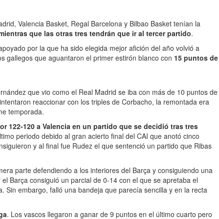
rid, Valencia Basket, Regal Barcelona y Bilbao Basket tenían la
ientras que las otras tres tendrán que ir al tercer partido
.
 apoyado por la que ha sido elegida mejor afición del año volvió a
os gallegos que aguantaron el primer estirón blanco con
15 puntos de
ernández que vio como el Real Madrid se iba con más de 10 puntos de
intentaron reaccionar con los triples de Corbacho, la remontada era
orme temporada.
r 122-120 a Valencia en un partido que se decidió tras tres
imo periodo debido al gran acierto final del CAI que anotó cinco
nsiguieron y al final fue Rudez el que sentenció un partido que Ribas
imera parte defendiendo a los interiores del Barça y consiguiendo una
el Barça consiguió un parcial de 0-14 con el que se apretaba el
. Sin embargo, falló una bandeja que parecía sencilla y en la recta
ga
. Los vascos llegaron a ganar de 9 puntos en el último cuarto pero