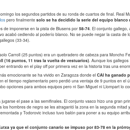
ingo los segundos partidos de su ronda de cuartos de final. Real Mad
dos
pero finalmente
solo se ha decidido la serie del equipo blanco m
ués de imponerse en la pista de Blusens por
58-74
. El conjunto gallego,
vo acabó cediendo al poderío blanco. No se puede negar la casta de l
allegos (33-34).
 solo Carroll (25 puntos) era un quebradero de cabeza para Moncho F
ull (16 puntos, 11 tras la vuelta de vestuarios)
. Aunque los gallegos 
ber entrando en el play off por primera vez en la historia tras una en
ido más emocionante se ha vivido en Zaragoza donde el
CAI ha ganado po
n el tiempo reglamentario pero perdió una ventaja de 9 puntos en el últ
 hubo opciones para ambos equipos pero ni San Miguel ni Llompart lo co
a jugarse el pase a las semifinales. El conjunto vasco hizo una gran pr
a los hombres de negro se les atragantó la zona en la segunda mitad y 
 remontada y Todorovic incluso tuvo balón para poner a su equipo arriba
utxa ya que el conjunto canario se impuso por 83-78 en la prórro