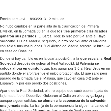
Escrito por: Javi
18/03/2013
2 minutos
No hubo cambios en la parte alta de la clasificación de Primera
División, en la Jornada 30 en la que
los tres primeros clasificados
ganaron sus partidos
. El Barça, líder, lo hizo por 3-1 ante el Rayo
Vallecano. El Real Madrid, segundo, lo hizo por 5-2 ante el Mallorca
con sólo 5 minutos buenos. Y el Alético de Madrid, tercero, lo hizo 0-2
en casa de Osasuna.
Donde sí hay cambio es en la cuarta posición,
a la que escala la Real
Sociedad
después de golear al Real Valladolid. El
Valencia se
coloca ahora en quinto lugar
, tras ganar por 3-0 al Real Betis en un
partido donde el arbitraje fue el único protagonista. El que salió peor
parado de la jornada fue el Málaga, que cayó en casa 0-2 ante el
Espanyol, y por eso perdió dos posiciones.
Aparte de la Real Sociedad, el otro equipo que sacó buena tajada de
la jornada fue el Deportivo. Golearon al Celta en el derby gallego y
aunque siguen colistas,
se aferran a la esperanza de la salvación
una jornada más
. La franja de la permanencia la sigue marcando el
Real Zaragoza,
con 26 puntos
, tras volver de Sevilla con una