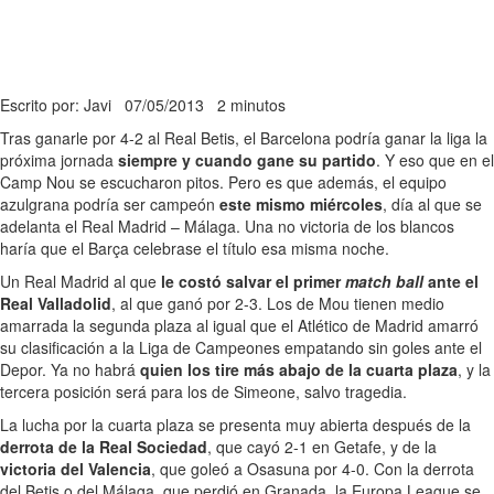
Escrito por: Javi
07/05/2013
2 minutos
Tras ganarle por 4-2 al Real Betis, el Barcelona podría ganar la liga la
próxima jornada
siempre y cuando gane su partido
. Y eso que en el
Camp Nou se escucharon pitos. Pero es que además, el equipo
azulgrana podría ser campeón
este mismo miércoles
, día al que se
adelanta el Real Madrid – Málaga. Una no victoria de los blancos
haría que el Barça celebrase el título esa misma noche.
Un Real Madrid al que
le costó salvar el primer
match ball
ante el
Real Valladolid
, al que ganó por 2-3. Los de Mou tienen medio
amarrada la segunda plaza al igual que el Atlético de Madrid amarró
su clasificación a la Liga de Campeones empatando sin goles ante el
Depor. Ya no habrá
quien los tire más abajo de la cuarta plaza
, y la
tercera posición será para los de Simeone, salvo tragedia.
La lucha por la cuarta plaza se presenta muy abierta después de la
derrota de la Real Sociedad
, que cayó 2-1 en Getafe, y de la
victoria del Valencia
, que goleó a Osasuna por 4-0. Con la derrota
del Betis o del Málaga, que perdió en Granada, la Europa League se