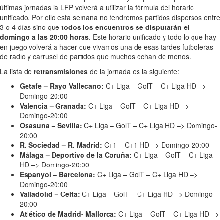
últimas jornadas la LFP volverá a utilizar la fórmula del horario
unificado. Por ello esta semana no tendremos partidos dispersos entre
3 o 4 días sino que
todos los encuentros se disputarán el
domingo a las 20:00 horas
. Este horario unificado y todo lo que hay
en juego volverá a hacer que vivamos una de esas tardes futboleras
de radio y carrusel de partidos que muchos echan de menos.
La lista de
retransmisiones
de la jornada es la siguiente:
Getafe – Rayo Vallecano:
C+ Liga – GolT – C+ Liga HD –>
Domingo-20:00
Valencia – Granada:
C+ Liga – GolT – C+ Liga HD –>
Domingo-20:00
Osasuna – Sevilla:
C+ Liga – GolT – C+ Liga HD –> Domingo-
20:00
R. Sociedad – R. Madrid:
C+1 – C+1 HD –> Domingo-20:00
Málaga – Deportivo de la Coruña:
C+ Liga – GolT – C+ Liga
HD –> Domingo-20:00
Espanyol – Barcelona:
C+ Liga – GolT – C+ Liga HD –>
Domingo-20:00
Valladolid – Celta:
C+ Liga – GolT – C+ Liga HD –> Domingo-
20:00
Atlético de Madrid- Mallorca:
C+ Liga – GolT – C+ Liga HD –>