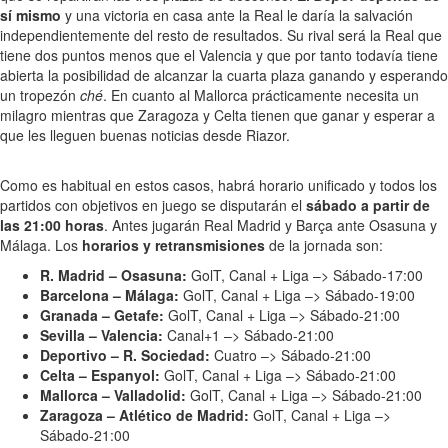
sí mismo
y una victoria en casa ante la Real le daría la salvación
independientemente del resto de resultados. Su rival será la Real que
tiene dos puntos menos que el Valencia y que por tanto todavía tiene
abierta la posibilidad de alcanzar la cuarta plaza ganando y esperando
un tropezón
ché
. En cuanto al Mallorca prácticamente necesita un
milagro mientras que Zaragoza y Celta tienen que ganar y esperar a
que les lleguen buenas noticias desde Riazor.
Como es habitual en estos casos, habrá horario unificado y todos los
partidos con objetivos en juego se disputarán el
sábado a partir de
las 21:00 horas
. Antes jugarán Real Madrid y Barça ante Osasuna y
Málaga. Los
horarios y retransmisiones
de la jornada son:
R. Madrid – Osasuna:
GolT, Canal + Liga –> Sábado-17:00
Barcelona – Málaga:
GolT, Canal + Liga –> Sábado-19:00
Granada – Getafe:
GolT, Canal + Liga –> Sábado-21:00
Sevilla – Valencia:
Canal+1 –> Sábado-21:00
Deportivo – R. Sociedad:
Cuatro –> Sábado-21:00
Celta – Espanyol:
GolT, Canal + Liga –> Sábado-21:00
Mallorca – Valladolid:
GolT, Canal + Liga –> Sábado-21:00
Zaragoza – Atlético de Madrid:
GolT, Canal + Liga –>
Sábado-21:00