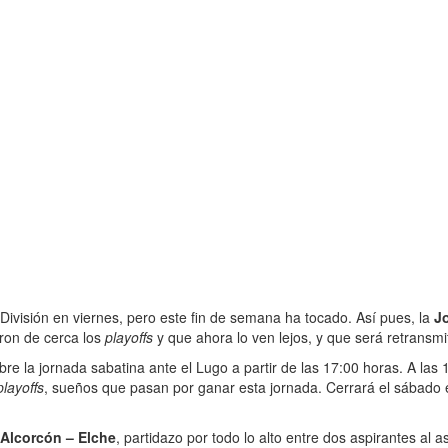
ivisión en viernes, pero este fin de semana ha tocado. Así pues, la
J
eron de cerca los
playoffs
y que ahora lo ven lejos, y que será retransm
re la jornada sabatina ante el Lugo a partir de las 17:00 horas. A las
playoffs
, sueños que pasan por ganar esta jornada. Cerrará el sábado e
Alcorcón – Elche
, partidazo por todo lo alto entre dos aspirantes al 