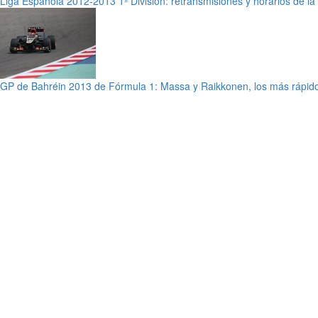
Liga Española 2012-2013 1ª División: retransmisiones y horarios de l
GP de Bahréin 2013 de Fórmula 1: Massa y Raikkonen, los más rápido