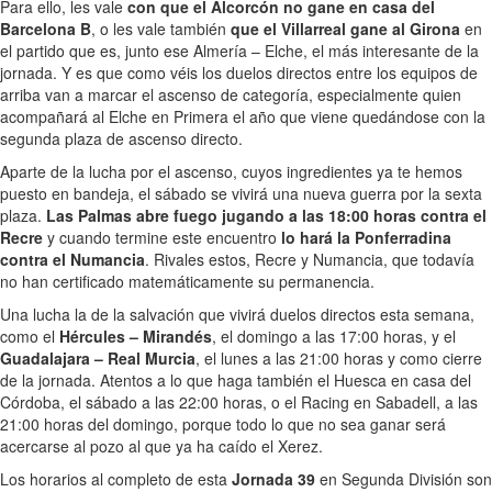
Para ello, les vale
con que el Alcorcón no gane en casa del
Barcelona B
, o les vale también
que el Villarreal gane al Girona
en
el partido que es, junto ese Almería – Elche, el más interesante de la
jornada. Y es que como véis los duelos directos entre los equipos de
arriba van a marcar el ascenso de categoría, especialmente quien
acompañará al Elche en Primera el año que viene quedándose con la
segunda plaza de ascenso directo.
Aparte de la lucha por el ascenso, cuyos ingredientes ya te hemos
puesto en bandeja, el sábado se vivirá una nueva guerra por la sexta
plaza.
Las Palmas abre fuego jugando a las 18:00 horas contra el
Recre
y cuando termine este encuentro
lo hará la Ponferradina
contra el Numancia
. Rivales estos, Recre y Numancia, que todavía
no han certificado matemáticamente su permanencia.
Una lucha la de la salvación que vivirá duelos directos esta semana,
como el
Hércules – Mirandés
, el domingo a las 17:00 horas, y el
Guadalajara – Real Murcia
, el lunes a las 21:00 horas y como cierre
de la jornada. Atentos a lo que haga también el Huesca en casa del
Córdoba, el sábado a las 22:00 horas, o el Racing en Sabadell, a las
21:00 horas del domingo, porque todo lo que no sea ganar será
acercarse al pozo al que ya ha caído el Xerez.
Los horarios al completo de esta
Jornada 39
en Segunda División son