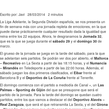
Escrito por: Javi
28/03/2014
2 minutos
La Liga Adelante, la Segunda División española, se nos presenta un
fin de semana más con una jornada repleta de emociones, en la que
puede darse prácticamente cualquier resultado dada la igualdad que
reina entre los 22 equipos. Ahora, te desgranamos la
Jornada 32
,
que es la que se juega durante el
sábado 29
y el
domingo 30
de
marzo.
El grueso de la jornada se juega en la tarde del sábado, para la que
se adelantan seis partidos. Se podrán ver dos por abierto, el
Mallorca
– Recreativo
en La Sexta a partir de las 18:15 horas, y el
Numancia
– Mirandés
en Teledeporte a partir de las 22:00 horas. Además, el
sábado juegan los dos primeros clasificados, el
Eibar
frente al
Barcelona B y el
Deportivo de La Coruña
frente al Tenerife.
El domingo comienza con el partido a mediodía de Canal +, un
Las
Palmas – Sporting de Gijón
del que se presupone que será el
partido de la jornada. Para la tarde del domingo se quedan cuatro
partidos, entre los que vamos a destacar el del
Deportivo Alavés –
Real Zaragoza
, que será el que retransmita La Sexta, y el del
Girona