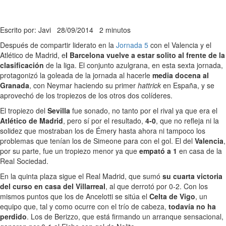
Escrito por: Javi
28/09/2014
2 minutos
Después de compartir liderato en la
Jornada 5
con el Valencia y el
Atlético de Madrid, e
l Barcelona vuelve a estar solito al frente de la
clasificación
de la liga. El conjunto azulgrana, en esta sexta jornada,
protagonizó la goleada de la jornada al hacerle
media docena al
Granada
, con Neymar haciendo su primer
hattrick
en España, y se
aprovechó de los tropiezos de los otros dos colíderes.
El tropiezo del
Sevilla
fue sonado, no tanto por el rival ya que era el
Atlético de Madrid
, pero sí por el resultado,
4-0
, que no refleja ni la
solidez que mostraban los de Émery hasta ahora ni tampoco los
problemas que tenían los de Simeone para con el gol. El del
Valencia
,
por su parte, fue un tropiezo menor ya que
empató a 1
en casa de la
Real Sociedad.
En la quinta plaza sigue el Real Madrid, que sumó
su cuarta victoria
del curso en casa del Villarreal
, al que derrotó por 0-2. Con los
mismos puntos que los de Ancelotti se sitúa el
Celta de Vigo
, un
equipo que, tal y como ocurre con el trío de cabeza,
todavía no ha
perdido
. Los de Berizzo, que está firmando un arranque sensacional,