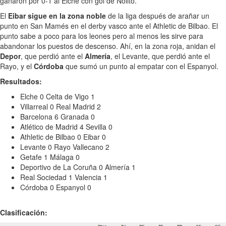
ganaron por 0-1 al Elche con gol de Nolito.
El
Eibar sigue en la zona noble
de la liga después de arañar un
punto en San Mamés en el derby vasco ante el Athletic de Bilbao. El
punto sabe a poco para los leones pero al menos les sirve para
abandonar los puestos de descenso. Ahí, en la zona roja, anidan el
Depor
, que perdió ante el
Almería
, el Levante, que perdió ante el
Rayo, y el
Córdoba
que sumó un punto al empatar con el Espanyol.
Resultados:
Elche 0 Celta de Vigo 1
Villarreal 0 Real Madrid 2
Barcelona 6 Granada 0
Atlético de Madrid 4 Sevilla 0
Athletic de Bilbao 0 Eibar 0
Levante 0 Rayo Vallecano 2
Getafe 1 Málaga 0
Deportivo de La Coruña 0 Almería 1
Real Sociedad 1 Valencia 1
Córdoba 0 Espanyol 0
Clasificación: