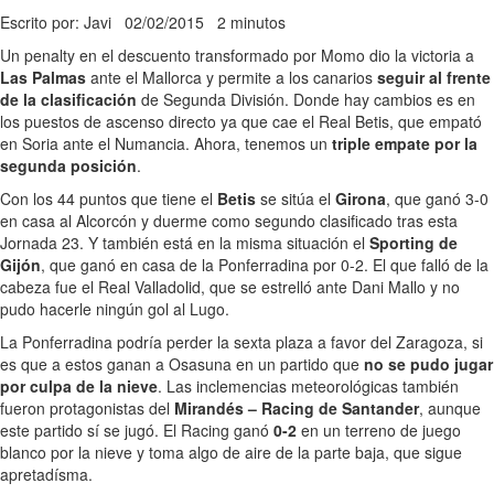
Escrito por: Javi
02/02/2015
2 minutos
Un penalty en el descuento transformado por Momo dio la victoria a
Las Palmas
ante el Mallorca y permite a los canarios
seguir al frente
de la clasificación
de Segunda División. Donde hay cambios es en
los puestos de ascenso directo ya que cae el Real Betis, que empató
en Soria ante el Numancia. Ahora, tenemos un
triple empate por la
segunda posición
.
Con los 44 puntos que tiene el
Betis
se sitúa el
Girona
, que ganó 3-0
en casa al Alcorcón y duerme como segundo clasificado tras esta
Jornada 23. Y también está en la misma situación el
Sporting de
Gijón
, que ganó en casa de la Ponferradina por 0-2. El que falló de la
cabeza fue el Real Valladolid, que se estrelló ante Dani Mallo y no
pudo hacerle ningún gol al Lugo.
La Ponferradina podría perder la sexta plaza a favor del Zaragoza, si
es que a estos ganan a Osasuna en un partido que
no se pudo jugar
por culpa de la nieve
. Las inclemencias meteorológicas también
fueron protagonistas del
Mirandés – Racing de Santander
, aunque
este partido sí se jugó. El Racing ganó
0-2
en un terreno de juego
blanco por la nieve y toma algo de aire de la parte baja, que sigue
apretadísma.