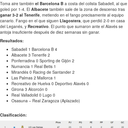
Toma aire también
el Barcelona B
a costa del colista Sabadell, al que
goleó por 1-4. El
Albacete
también sale de la zona de descenso tras
ganar 3-2 al Tenerife
, metiendo en el fango precisamente al equipo
canario. Fango en el que siguen
Llagostera
, que perdió 2-0 en casa
del Leganés, y
Recreativo
. El punto que sumaron ante el Alavés se
antoja insuficiente después de diez semanas sin ganar.
Resultados:
Sabadell 1 Barcelona B 4
Albacete 3 Tenerife 2
Ponferradina 0 Sporting de Gijón 2
Numancia 1 Real Betis 1
Mirandés 0 Racing de Santander 2
Las Palmas 2 Mallorca 1
Recreativo de Huelva 0 Deportivo Alavés 0
Girona 3 Alcorcón 0
Real Valladolid 0 Lugo 0
Osasuna – Real Zaragoza (Aplazado)
Clasificación: