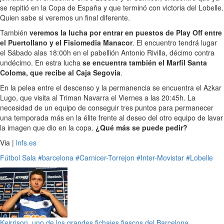
se repitió en la Copa de España y que terminó con victoria del Lobelle.
Quien sabe si veremos un final diferente.
También
veremos la lucha por entrar en puestos de Play Off entre
el Puertollano y el Fisiomedia Manacor
. El encuentro tendrá lugar
el Sábado alas 18:00h en el pabellión Antonio Rivilla, décimo contra
undécimo. En estra lucha
se encuentra también el Marfil Santa
Coloma, que recibe al Caja Segovia
.
En la pelea entre el descenso y la permanencia se encuentra el Azkar
Lugo, que visita al Triman Navarra el Viernes a las 20:45h. La
necesidad de un equipo de conseguir tres puntos para permanecer
una temporada más en la élite frente al deseo del otro equipo de lavar
la imagen que dio en la copa.
¿Qué más se puede pedir?
Via |
lnfs.es
Fútbol Sala
#barcelona
#Carnicer-Torrejon
#Inter-Movistar
#Lobelle
Keirrison, uno de los grandes fichajes fiascos del Barcelona