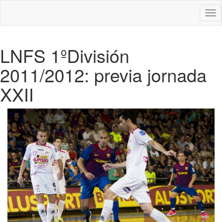
Des
nav
LNFS 1ºDivisión
2011/2012: previa jornada
XXII