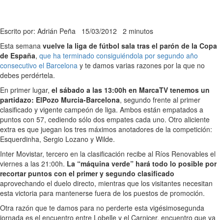
Escrito por: Adrián Peña
15/03/2012
2 minutos
Esta semana
vuelve la liga de fútbol sala tras el parón de la Copa
de España
,
que ha terminado consiguiéndola por segundo año
consecutivo el Barcelona
y te damos varias razones por la que no
debes perdértela.
En primer lugar,
el sábado a las 13:00h en MarcaTV tenemos un
partidazo: ElPozo Murcia-Barcelona
, segundo frente al primer
clasificado y vigente campeón de liga. Ambos están empatados a
puntos con 57, cediendo sólo dos empates cada uno. Otro aliciente
extra es que juegan los tres máximos anotadores de la competición:
Esquerdinha, Sergio Lozano y Wilde.
Inter Movistar, tercero en la clasificación recibe al Ríos Renovables el
viernes a las 21:00h.
La “máquina verde” hará todo lo posible por
recortar puntos con el primer y segundo clasificado
aprovechando el duelo directo, mientras que los visitantes necesitan
esta victoria para mantenerse fuera de los puestos de promoción.
Otra razón que te damos para no perderte esta vigésimosegunda
jornada es el encuentro entre Lobelle y el Carnicer, encuentro que ya