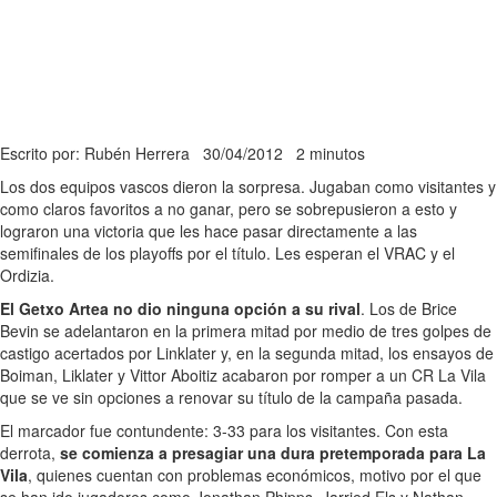
Escrito por: Rubén Herrera
30/04/2012
2 minutos
Los dos equipos vascos dieron la sorpresa. Jugaban como visitantes y
como claros favoritos a no ganar, pero se sobrepusieron a esto y
lograron una victoria que les hace pasar directamente a las
semifinales de los playoffs por el título. Les esperan el VRAC y el
Ordizia.
El Getxo Artea no dio ninguna opción a su rival
. Los de Brice
Bevin se adelantaron en la primera mitad por medio de tres golpes de
castigo acertados por Linklater y, en la segunda mitad, los ensayos de
Boiman, Liklater y Vittor Aboitiz acabaron por romper a un CR La Vila
que se ve sin opciones a renovar su título de la campaña pasada.
El marcador fue contundente: 3-33 para los visitantes. Con esta
derrota,
se comienza a presagiar una dura pretemporada para La
Vila
, quienes cuentan con problemas económicos, motivo por el que
se han ido jugadores como Jonathan Phipps, Jarried Els y Nathan