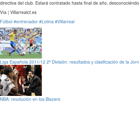
directiva del club. Estará contratado hasta final de año, desconociénd
Vía | Villarrealcf.es
Fútbol
#entrenador
#Lotina
#Villarreal
Liga Española 2011/12 2ª División: resultados y clasificación de la Jor
NBA: revolución en los Blazers