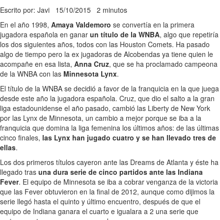
Escrito por: Javi
15/10/2015
2 minutos
En el año 1998,
Amaya Valdemoro
se convertía en la primera
jugadora española en ganar
un título de la WNBA
, algo que repetiría
los dos siguientes años, todos con las Houston Comets. Ha pasado
algo de tiempo pero la ex jugadoras de Alcobendas ya tiene quien le
acompañe en esa lista,
Anna Cruz
, que se ha proclamado campeona
de la WNBA con las
Minnesota Lynx
.
El título de la WNBA se decidió a favor de la franquicia en la que juega
desde este año la jugadora española. Cruz, que dio el salto a la gran
liga estadounidense el año pasado, cambió las Liberty de New York
por las Lynx de Minnesota, un cambio a mejor porque se iba a la
franquicia que domina la liga femenina los últimos años: de las últimas
cinco finales,
las Lynx han jugado cuatro y se han llevado tres de
ellas
.
Los dos primeros títulos cayeron ante las Dreams de Atlanta y éste ha
llegado tras
una dura serie de cinco partidos ante las Indiana
Fever
. El equipo de Minnesota se iba a cobrar venganza de la victoria
que las Fever obtuvieron en la final de 2012, aunque como dijimos la
serie llegó hasta el quinto y último encuentro, después de que el
equipo de Indiana ganara el cuarto e igualara a 2 una serie que