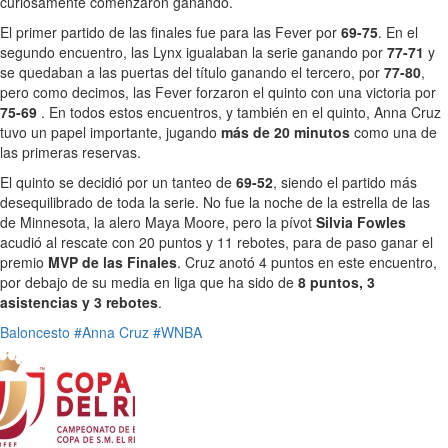
curiosamente comenzaron ganando.
El primer partido de las finales fue para las Fever por
69-75
. En el
segundo encuentro, las Lynx igualaban la serie ganando por
77-71
y
se quedaban a las puertas del título ganando el tercero, por
77-80
,
pero como decimos, las Fever forzaron el quinto con una victoria por
75-69
. En todos estos encuentros, y también en el quinto, Anna Cruz
tuvo un papel importante, jugando
más de 20 minutos
como una de
las primeras reservas.
El quinto se decidió por un tanteo de
69-52
, siendo el partido más
desequilibrado de toda la serie. No fue la noche de la estrella de las
de Minnesota, la alero Maya Moore, pero la pívot
Silvia Fowles
acudió al rescate con 20 puntos y 11 rebotes, para de paso ganar el
premio
MVP de las Finales
. Cruz anotó 4 puntos en este encuentro,
por debajo de su media en liga que ha sido de
8 puntos, 3
asistencias y 3 rebotes
.
Baloncesto
#Anna Cruz
#WNBA