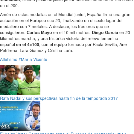
en el 200.
Amén de estas medallas en el Mundial junior, España firmó una gran
actuación en el Europeo sub 23, finalizando en el sexto lugar del
medallero con 7 metales. A destacar, los tres oros que se
consiguieron:
Carlos Mayo
en el 10 mil metros,
Diego García
en 20
kilómetros marcha, y una histórica victoria del relevo femenino
español
en el 4×100
, con el equipo formado por Paula Sevilla, Ane
Petrirena, Lara Gómez y Cristina Lara.
Atletismo
#María Vicente
Rafa Nadal y sus perspectivas hasta fin de la temporada 2017
El belga Victor Campenaerts gana el Europeo de contrarreloj 2017