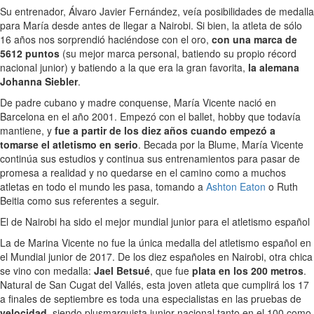
Su entrenador, Álvaro Javier Fernández, veía posibilidades de medalla
para María desde antes de llegar a Nairobi. Si bien, la atleta de sólo
16 años nos sorprendió haciéndose con el oro,
con una marca de
5612 puntos
(su mejor marca personal, batiendo su propio récord
nacional junior) y batiendo a la que era la gran favorita,
la alemana
Johanna Siebler
.
De padre cubano y madre conquense, María Vicente nació en
Barcelona en el año 2001. Empezó con el ballet, hobby que todavía
mantiene, y
fue a partir de los diez años cuando empezó a
tomarse el atletismo en serio
. Becada por la Blume, María Vicente
continúa sus estudios y continua sus entrenamientos para pasar de
promesa a realidad y no quedarse en el camino como a muchos
atletas en todo el mundo les pasa, tomando a
Ashton Eaton
o Ruth
Beitia como sus referentes a seguir.
El de Nairobi ha sido el mejor mundial junior para el atletismo español
La de Marina Vicente no fue la única medalla del atletismo español en
el Mundial junior de 2017. De los diez españoles en Nairobi, otra chica
se vino con medalla:
Jael Betsué
, que fue
plata en los 200 metros
.
Natural de San Cugat del Vallés, esta joven atleta que cumplirá los 17
a finales de septiembre es toda una especialistas en las pruebas de
velocidad
, siendo plusmarquista junior nacional tanto en el 100 como