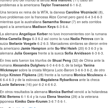
problemas a la americana
Taylor Townsend
6-1 6-2.
Una tercera ex reina de la WTA, la danesa
Caroline Wozniacki
(8),
tuvo problemas con la francesa Alize Cornet pero ganó 6-4 3-6 6-3
mientras que la australiana
Samantha Stosur
(7) en sets corridos
apeó a la americana
Madison Keys
6-3 6-4.
La alemana
Angelique Kerber
no tuvo inconvenientes con la rumana
Irina-Camelia Begu
6-3 6-2 así como la rusa
Nadia Petrova
con la
suiza
Stefanie Voegele
6-2 6-3. Marcadores similares se dieron entre
la americano
Jamie Hampton
ante
Su-Wei Hsieh
(20) 6-3 6-3 y la
alemana
Julia Goerges
frente a la sueca
Sofia Arvidsson
6-3 6-3.
En tres sets fueron los triunfos de
Shuai Peng
(32) de China ante la
rumana
Alexandra Dulgheru
6-0 4-6 6-3, de la belga
Yanina
Wickmayer
sobre la croata Mirjana Lucic-Baroni 3-6 6-3 6-2, de otro
belga
Kirsten Flipkens
(28) frente a la rumana
Monica Niculescu
4-
6 6-4 6-3 y de la eslovaca
Magdalena Rybarikova
ante la checa
Lucie Safarova
(16) por 6-2 4-6 6-2.
En otros resultados la alemana
Monica Barthel
venció a la holandesa
Kiki Bertens
6-1 6-4 y la rusa
Elena Vesnina
(29) a la veterana
japonesa
Kimiko Date-Krumm
3-6 7-5 6-1.