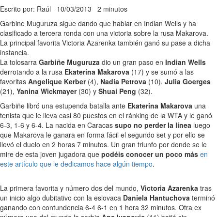
Escrito por: Raúl
10/03/2013
2 minutos
Garbine Muguruza sigue dando que hablar en Indian Wells y ha
clasificado a tercera ronda con una victoria sobre la rusa Makarova.
La principal favorita Victoria Azarenka también ganó su pase a dicha
instancia.
La tolosarra
Garbiñe Muguruza
dio un gran paso en
Indian Wells
derrotando a la rusa
Ekaterina Makarova
(17) y se sumó a las
favoritas
Angelique Kerber
(4),
Nadia Petrova
(10),
Julia Goerges
(21),
Yanina Wickmayer
(30) y
Shuai Peng
(32).
Garbiñe libró una estupenda batalla ante
Ekaterina Makarova
una
tenista que le lleva casi 80 puestos en el ránking de la WTA y le ganó
6-3, 1-6 y 6-4. La nacida en Caracas
supo no perder la línea
luego
que Makarova le ganara en forma fácil el segundo set y por ello se
llevó el duelo en 2 horas 7 minutos. Un gran triunfo por donde se le
mire de esta joven jugadora que
podéis conocer un poco más
en
este artículo que le dedicamos hace algún tiempo
.
La primera favorita y número dos del mundo,
Victoria Azarenka
tras
un inicio algo dubitativo con la eslovaca
Daniela Hantuchova
terminó
ganando con contundencia 6-4 6-1 en 1 hora 32 minutos. Otra ex
número uno del mundo la serbia
Ana Ivanovic
(11) batió sin