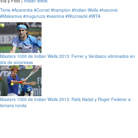
Vía y Foto |
Indian Wells
Tenis
#Azarenka
#Cornet
#hampton
#Indian-Wells
#Ivanovic
#Makarova
#muguruza
#vesnina
#Wozniacki
#WTA
Masters 1000 de Indian Wells 2013: Ferrer y Verdasco eliminados en
día de sorpresas
Masters 1000 de Indian Wells 2013: Rafa Nadal y Roger Federer a
tercera ronda