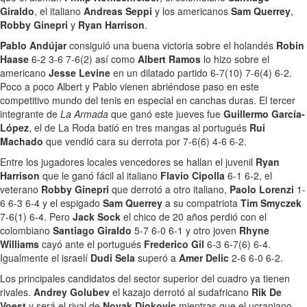
Giraldo
, el italiano
Andreas Seppi
y los americanos
Sam Querrey
,
Robby Ginepri
y
Ryan Harrison
.
Pablo Andújar
consiguió una buena victoria sobre el holandés
Robin
Haase
6-2 3-6 7-6(2) así como
Albert Ramos
lo hizo sobre el
americano
Jesse Levine
en un dilatado partido 6-7(10) 7-6(4) 6-2.
Poco a poco Albert y Pablo vienen abriéndose paso en este
competitivo mundo del tenis en especial en canchas duras. El tercer
integrante de
La Armada
que ganó este jueves fue
Guillermo García-
López
, el de La Roda batió en tres mangas al portugués
Rui
Machado
que vendió cara su derrota por 7-6(6) 4-6 6-2.
Entre los jugadores locales vencedores se hallan el juvenil
Ryan
Harrison
que le ganó fácil al italiano
Flavio Cipolla
6-1 6-2, el
veterano
Robby Ginepri
que derrotó a otro italiano,
Paolo Lorenzi
1-
6 6-3 6-4 y el espigado
Sam Querrey
a su compatriota
Tim Smyczek
7-6(1) 6-4. Pero
Jack Sock
el chico de 20 años perdió con el
colombiano
Santiago Giraldo
5-7 6-0 6-1 y otro joven
Rhyne
Williams
cayó ante el portugués
Frederico Gil
6-3 6-7(6) 6-4.
Igualmente el israelí
Dudi Sela
superó a
Amer Delic
2-6 6-0 6-2.
Los principales candidatos del sector superior del cuadro ya tienen
rivales.
Andrey Golubev
el kazajo derrotó al sudafricano
Rik De
Voest
y será el rival de
Novak Djokovic
mientras que el ucraniano