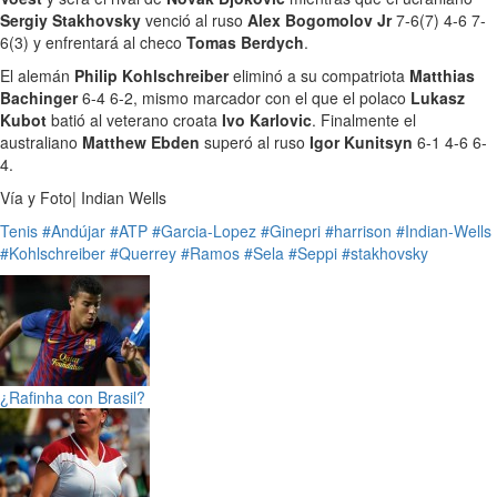
Sergiy Stakhovsky
venció al ruso
Alex Bogomolov Jr
7-6(7) 4-6 7-
6(3) y enfrentará al checo
Tomas Berdych
.
El alemán
Philip Kohlschreiber
eliminó a su compatriota
Matthias
Bachinger
6-4 6-2, mismo marcador con el que el polaco
Lukasz
Kubot
batió al veterano croata
Ivo Karlovic
. Finalmente el
australiano
Matthew Ebden
superó al ruso
Igor Kunitsyn
6-1 4-6 6-
4.
Vía y Foto| Indian Wells
Tenis
#Andújar
#ATP
#Garcia-Lopez
#Ginepri
#harrison
#Indian-Wells
#Kohlschreiber
#Querrey
#Ramos
#Sela
#Seppi
#stakhovsky
¿Rafinha con Brasil?