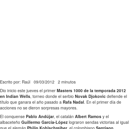
Escrito por: Raúl
09/03/2012
2 minutos
Dio inicio este jueves el primer
Masters 1000 de la temporada 2012
en Indian Wells
, torneo donde el serbio
Novak Djokovic
defiende el
título que ganara el año pasado a
Rafa Nadal
. En el primer día de
acciones no se dieron sorpresas mayores.
El conquense
Pablo Andújar
, el catalán
Albert Ramos
y el
albaceteño
Guillermo García-López
lograron sendas victorias al igual
que el alemán
Philip Kohlschreiber
, el colombiano
Santiago