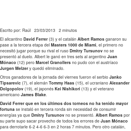
Escrito por: Raúl
23/03/2013
2 minutos
El alicantino
David Ferrer
(3) y el catalán
Albert Ramos
ganaron su
pase a la tercera etapa del
Masters 1000 de Miami
, el primero no
necesitó jugar porque su rival el ruso
Dmitry Tursunov
no se
presentó al duelo. Albert le ganó en tres sets al argentino
Juan
Mónaco
(12) pero
Marcel Granollers
no pudo con el austríaco
Jurgen Melzer
y quedó eliminado.
Otros ganadores de la jornada del viernes fueron el serbio
Janko
Tipsarevic
(7), el alemán
Tommy Haas
(15), el ucraniano
Alexander
Dolgopolov
(19), el japonés
Kei Nishikori
(13) y el veterano
americano
James Blake
.
David Ferrer que en los últimos dos torneos no ha tenido mayor
fortuna
se instaló en tercera ronda sin necesidad de consumir
energías ya que
Dmitry Tursunov
no se presentó.
Albert Ramos
por
su parte supo sacar provecho de todos los errores de
Juan Mónaco
para derrotarle 6-2 4-6 6-3 en 2 horas 7 minutos. Pero otro catalán,