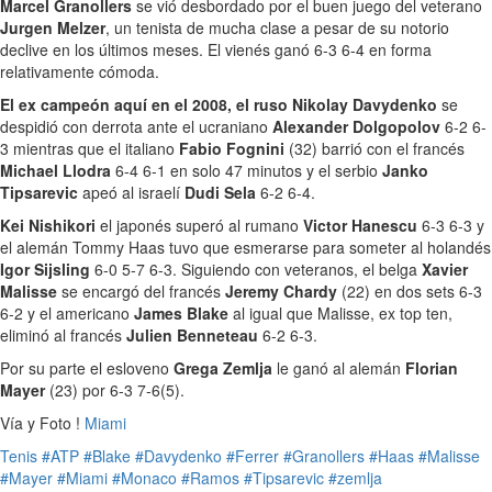
Marcel Granollers
se vió desbordado por el buen juego del veterano
Jurgen Melzer
, un tenista de mucha clase a pesar de su notorio
declive en los últimos meses. El vienés ganó 6-3 6-4 en forma
relativamente cómoda.
El ex campeón aquí en el 2008, el ruso Nikolay Davydenko
se
despidió con derrota ante el ucraniano
Alexander Dolgopolov
6-2 6-
3 mientras que el italiano
Fabio Fognini
(32) barrió con el francés
Michael Llodra
6-4 6-1 en solo 47 minutos y el serbio
Janko
Tipsarevic
apeó al israelí
Dudi Sela
6-2 6-4.
Kei Nishikori
el japonés superó al rumano
Victor Hanescu
6-3 6-3 y
el alemán Tommy Haas tuvo que esmerarse para someter al holandés
Igor Sijsling
6-0 5-7 6-3. Siguiendo con veteranos, el belga
Xavier
Malisse
se encargó del francés
Jeremy Chardy
(22) en dos sets 6-3
6-2 y el americano
James Blake
al igual que Malisse, ex top ten,
eliminó al francés
Julien Benneteau
6-2 6-3.
Por su parte el esloveno
Grega Zemlja
le ganó al alemán
Florian
Mayer
(23) por 6-3 7-6(5).
Vía y Foto !
Miami
Tenis
#ATP
#Blake
#Davydenko
#Ferrer
#Granollers
#Haas
#Malisse
#Mayer
#Miami
#Monaco
#Ramos
#Tipsarevic
#zemlja