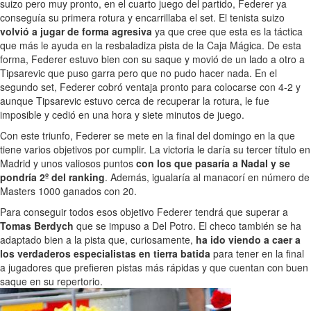
suizo pero muy pronto, en el cuarto juego del partido, Federer ya
conseguía su primera rotura y encarrillaba el set. El tenista suizo
volvió a jugar de forma agresiva
ya que cree que esta es la táctica
que más le ayuda en la resbaladiza pista de la Caja Mágica. De esta
forma, Federer estuvo bien con su saque y movió de un lado a otro a
Tipsarevic que puso garra pero que no pudo hacer nada. En el
segundo set, Federer cobró ventaja pronto para colocarse con 4-2 y
aunque Tipsarevic estuvo cerca de recuperar la rotura, le fue
imposible y cedió en una hora y siete minutos de juego.
Con este triunfo, Federer se mete en la final del domingo en la que
tiene varios objetivos por cumplir. La victoria le daría su tercer título en
Madrid y unos valiosos puntos
con los que pasaría a Nadal y se
pondría 2º del ranking
. Además, igualaría al manacorí en número de
Masters 1000 ganados con 20.
Para conseguir todos esos objetivo Federer tendrá que superar a
Tomas Berdych
que se impuso a Del Potro. El checo también se ha
adaptado bien a la pista que, curiosamente,
ha ido viendo a caer a
los verdaderos especialistas en tierra batida
para tener en la final
a jugadores que prefieren pistas más rápidas y que cuentan con buen
saque en su repertorio.