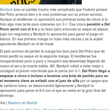
Berdych
tuvo un partido mucho más complicado que Federer porque
Del Potro arrancó bien y le creó problemas con su primer servicio.
Aunque el tandilense no aprovechó sus primeras bolas de rotura si lo
hizo algo más tarde para colocarse con 3-1. Esa rotura
permitió a Del
Potro servir con el 5-4
a su favor pero entonces su saque se atascó,
jugó con segundos y Berdych lo aprovechó para ganar el juego en
blanco. En esa primera manga no hubo más roturas y se la acabó
apuntando Berdych en el
tie break
.
El palo anímico de perder la manga fue duro para Del Potro que de
inicio perdió su saque en la segunda manga. El tandilense fue
recuperándose poco a poco y recuperó esa desventaja llegando de
nuevo el set a la muerte súbita. Allí, Berdych volvió a estar mejor y
consiguió el primer
mini-break
que le ponía con 3-1.
Del Potro llegó a
empatar a cinco e incluso a levantar una bola de partido pero en
el momento clave se enfadó con el juez de silla
por un saque que
le cantaron fuera, se desconcentró ligeramente y Berdych lo
aprovechó para poner el 8-6 con el que se metía en la gran final del
domingo.
Vía |
Masters de Madrid
Tenis
#Berdych
#Del-Potro
#Federer
#Masters-de-Madrid
#Tipsarevic