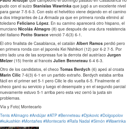
Pablo Andújar
que campeonó el domingo pasado en Casablanca no
pudo con el suizo
Stanislas Wawrinka
que jugó a un excelente nivel
para ganar 7-5 6-3. Con esto el helvético viene dejando en el camino
a dos integrantes de
La Armada
ya que en primera ronda eliminó al
toledano
Feliciano López
. En su camino aparecerá otro hispano, el
murciano
Nicolás Almagro
(8) que después de una dura resistencia
del italiano
Potito Starace
venció 7-6(3) 6-1.
El otro finalista de Casablanca, el catalán
Albert Ramos
perdió pero
en primera ronda con el japonés Kei Nishikori (12) por 6-2 7-5. Por
otro lado una de las sorpresas fue la derrota del austríaco
Jurgen
Melzer
(15) frente al francés
Julien Benneteau
6-4 6-3.
Otro de los candidatos, el checo
Tomas Berdych
(6) apeó al croata
Marin Cilic
7-6(3) 6-1 en un partido extraño. Berdych estaba arriba
fácil en el primer set 5-1 pero Cilic le dio vuelta 6-5. Finalmente el
checo ganó su servicio y luego el desempate y en el segundo parcial
nuevamente estuvo 5-1 arriba pero esta vez cerró la justa sin
problemas.
Vía y Foto| Montecarlo
Tenis
#Almagro
#Andújar
#ATP
#Benneteau
#Djokovic
#Dolgopolov
#kukushkin
#Montañes
#Montecarlo
#Rafa Nadal
#Simón
#Wawrinka