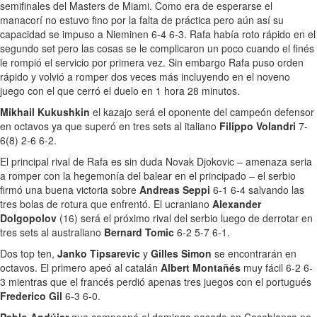
semifinales del Masters de Miami. Como era de esperarse el
manacorí no estuvo fino por la falta de práctica pero aún así su
capacidad se impuso a Nieminen 6-4 6-3. Rafa había roto rápido en el
segundo set pero las cosas se le complicaron un poco cuando el finés
le rompió el servicio por primera vez. Sin embargo Rafa puso orden
rápido y volvió a romper dos veces más incluyendo en el noveno
juego con el que cerró el duelo en 1 hora 28 minutos.
Mikhail Kukushkin
el kazajo será el oponente del campeón defensor
en octavos ya que superó en tres sets al italiano
Filippo Volandri
7-
6(8) 2-6 6-2.
El principal rival de Rafa es sin duda Novak Djokovic – amenaza seria
a romper con la hegemonía del balear en el principado – el serbio
firmó una buena victoria sobre
Andreas Seppi
6-1 6-4 salvando las
tres bolas de rotura que enfrentó. El ucraniano
Alexander
Dolgopolov
(16) será el próximo rival del serbio luego de derrotar en
tres sets al australiano
Bernard Tomic
6-2 5-7 6-1.
Dos top ten,
Janko Tipsarevic
y
Gilles Simon
se encontrarán en
octavos. El primero apeó al catalán
Albert Montañés
muy fácil 6-2 6-
3 mientras que el francés perdió apenas tres juegos con el portugués
Frederico Gil
6-3 6-0.