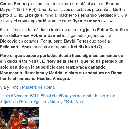
Carlos Berlocq
y el bombardero
Isner
derrotó al alemán
Florian
Mayer
7-6(4) 7-6(4). Una de las llaves de octavos presenta a
Goffin
junto a
Cilic
. El belga eliminó al madrileño
Fernando Verdasco
3-6 6-
3 6-2 y el croata apabulló al americano
Ryan Harrison
6-3 6-2.
Este miércoles habrá duelo fratricida entre el gijonés
Pablo Carreño
y
el castellonense
Roberto Bautista
. El ganador jugará contra
Djokovic
en octavos. Por su parte
David Ferrer
que apeó a
Feliciano López
irá contra el japonés
Kei Nishikori
(7).
Pero el que acapara portadas desde hace algunas semanas es
sin duda Rafa Nadal. El ‘Rey de la Tierra’ que no ha perdido un
solo partido en la superficie esta temporada ganando
Montecarlo, Barcelona y Madrid iniciará su andadura en Roma
frente al murciano Nicolás Almagro.
Vía y Foto |
Masters de Roma
Tenis
#Almagro
#ATP
#Bautista
#Berdych
#carreño-busta
#cilic
#Djokovic
#Ferrer
#goffin
#Murray
#Rafa Nadal