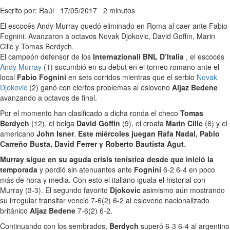
Escrito por: Raúl
17/05/2017
2 minutos
El escocés Andy Murray quedó eliminado en Roma al caer ante Fabio
Fognini. Avanzaron a octavos Novak Djokovic, David Goffin, Marin
Cilic y Tomas Berdych.
El campeón defensor de los
Internazionali BNL D’Italia
, el escocés
Andy Murray
(1) sucumbió en su debut en el torneo romano ante el
local
Fabio Fognini
en sets corridos mientras que el serbio
Novak
Djokovic
(2) ganó con ciertos problemas al esloveno
Aljaz Bedene
avanzando a octavos de final.
Por el momento han clasificado a dicha ronda el checo
Tomas
Berdych
(12), el belga
David Goffin
(9), el croata
Marin Cilic
(6) y el
americano
John Isner
.
Este miércoles juegan Rafa Nadal, Pablo
Carreño Busta, David Ferrer y Roberto Bautista Agut
.
Murray sigue en su aguda crisis tenística desde que inició la
temporada
y perdió sin atenuantes ante
Fognini
6-2 6-4 en poco
más de hora y media. Con esto el italiano iguala el historial con
Murray (3-3). El segundo favorito
Djokovic
asimismo aún mostrando
su irregular transitar venció 7-6(2) 6-2 al esloveno nacionalizado
británico
Aljaz Bedene
7-6(2) 6-2.
Continuando con los sembrados,
Berdych
superó 6-3 6-4 al argentino