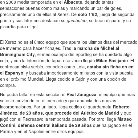
en 2008 media temporada en el
Albacete
, dejando tantas
sensaciones buenas como malas y marcando un par de goles,
precisamente uno de ellos al Xerez. De
sólo 1’62
, juega de segunda
punta y sus informes destacan su
gambeteo
, su buen disparo, y su
picardía para el gol.
El Xerez no es el único equipo que apura los últimos días del mercado
de invierno para hacer fichajes. Tras
la marcha de Michel al
Brimingham City
, el mediocampo del Sporting se ha quedado algo
cojo, y con la intención de tapar ese vacío llegán
Milan Smiljanic
. El
centrocampista serbio, conocido como Lola,
estaba sin ficha en en
el Espanyol
y buscaba imperiosamente minutos con la vista puesta
en el próximo Mundial. Llega cedido a Gijón y con una opción de
compra.
No podía faltar en esta sección el
Real Zaragoza
, el equipo que más
se está moviendo en el mercado y que anuncia dos nuevas
incorporaciones. Por un lado, llega cedido el guardameta
Roberto
Jiménez, de 23 años, que procede del Atlético de Madrid
y que
jugó con el Recreativo la temporada pasada. Por otro, llega
Matteo
Contini, defensa central italiano de 29 años
que ha jugado en el
Parma y en el Napoles entre otros equipos.