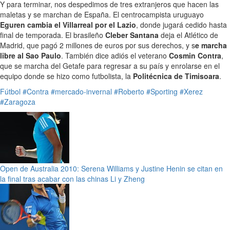
Y para terminar, nos despedimos de tres extranjeros que hacen las
maletas y se marchan de España. El centrocampista uruguayo
Eguren cambia el Villarreal por el Lazio
, donde jugará cedido hasta
final de temporada. El brasileño
Cleber Santana
deja el Atlético de
Madrid, que pagó 2 millones de euros por sus derechos, y s
e marcha
libre al Sao Paulo
. También dice adiós el veterano
Cosmin Contra
,
que se marcha del Getafe para regresar a su país y enrolarse en el
equipo donde se hizo como futbolista, la
Politécnica de Timisoara
.
Fútbol
#Contra
#mercado-invernal
#Roberto
#Sporting
#Xerez
#Zaragoza
Open de Australia 2010: Serena Williams y Justine Henin se citan en
la final tras acabar con las chinas Li y Zheng