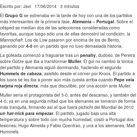
Escrito por: Javi
17/06/2014
3 minutos
El
Grupo G
se estrenaba en la tarde de hoy con una de los partidos
más interesantes de la primera fase,
Alemania – Portugal
. Sobre el
césped se medían dos de las selecciones consideradas como
favoritas, aunque luego sólo una de ellas demostró tal condición, la
Mannschaft
. Los de Low pasaron por encima de los de Bento,
ganando por
4-0
en un partido que no tuvo demasiada historia.
La goleada comenzó a fraguarse tras un
penalty
, dudoso, de Pereira
sobre Gotze que iba a transformar
Muller
. El gol no cambió la tónica
del partido y Alemania siguió dominando, haciendo el segundo
Hummels de cabeza
, asistido desde el córner por Kroos. El partido a
los lusos se les iba a poner aún más cuesta arriba cuando
Pepe veía
tarjeta roja directa
, más que discutible, por una acción ante Muller.
Muller sería el protagonista del 3-0, antes del descanso, y también del
4-0, ya en una segunda mitad que los alemanes se tomaron de forma
más tranquila, firmando así el que fuera pichichi del Mundial de 2010
un
hat-trick
para empezar
. El partido, jugado bajo una alta
temperatura y sobre todo con mucha humedad, costó a Portugal dos
lesiones, Hugo Almeida y Fabio Coentrao, y una a los alemanes, Matt
Hummels.