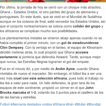
Por último, la jornada de hoy se cerró con un choque más atractivo,
Ghana – Estados Unidos, el otro partido del grupo de alemanes y
portugueses. En este duelo, que se vivió en el Mundial de Sudáfrica
aunque en los octavos de final, salió vencedor los Estados Unidos, así
que el conjunto norteamericano se coloca como
colíder del grupo
y
los africanos se complican mucho sus posibilidades.
Los planteamientos iniciales se vinieron abajo apenas cuando no se
había cumplido el primer minuto, con un
gol de estadounidense
Clint Dempsey
. Con la ventaja en el tanteo, el equipo de Klinsmann
decidió meterse atrás, lo cual propició que Ghana
acosara
seriamente
la portería que defendía Howard. Tarde, aunque mejor
que nunca, las Estrellas Negras lograrían el gol del empate.
Fue en el minuto 82, y por medio de
Andre Ayew
, cuando Ghana
nivelaba de nuevo el marcador. Sin embargo, el fútbol iba a ser una
vez más
cruel con esta selección africana
, pues todo el trabajo no
les iba a valer para nada. Un fallo defensivo, la gran tara de los
equipos de este continente, propició un córner en el que
John
Brooks marcaba el 1-2
, volando los 3 puntos para el casillero de los
de las barras y estrellas.
Fútbol
#Alemania
#estados-unidos
#Ghana
#Irán
#Muller
#Mundial