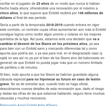
confiar en el jugador de
23 años
de un modo que nunca lo habían
hecho hasta ahora: ofreciéndole una renovación por el máximo a
cinco años
, lo que supone que Embiid recibirá por
148 millones de
dólares
al final de ese periodo.
Sería a partir de la temporada
2018-2019
cuando entrara en vigor
este contrato, un contrato cuyas cifras aumentarían aún más si Embiid
consigue logros como recibir algún premio o colarse en los mejores
quintetos de la liga. Así pues, estamos ante una decisión que
va a
cambiar el devenir de los Sixers en los próximos años
, ya sea
para bien con un Embiid sano y marcando diferencias tal y como
apunta que podría ser, o ya sea para mal, en el desgraciado caso (y
ojalá no sea así no ya por el bien de los Sixers sino del baloncesto en
general) de que Embiid no pueda jugar más que un número limitado
de partidos o de minutos.
Si bien, todo apunta a que los Sixers se habrían guardado alguna
cláusula especial
para no hipotecar su futuro en caso de lesión
grave
. No es de extrañar que, cuando todo se haga oficial,
descubramos nuevos detalles de esta renovación que, dado el riesgo
y dadas las cifras de las que estamos hablando, seguro tiene muchas
clausulas y muchos recovecos.
Baloncesto
#Joel Embiid
#nba
#Sixers