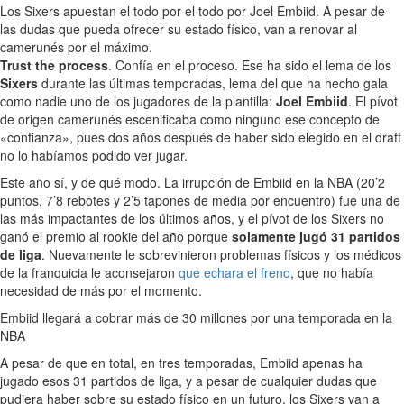
Los Sixers apuestan el todo por el todo por Joel Embiid. A pesar de
las dudas que pueda ofrecer su estado físico, van a renovar al
camerunés por el máximo.
Trust the process
. Confía en el proceso. Ese ha sido el lema de los
Sixers
durante las últimas temporadas, lema del que ha hecho gala
como nadie uno de los jugadores de la plantilla:
Joel Embiid
. El pívot
de origen camerunés escenificaba como ninguno ese concepto de
«confianza», pues dos años después de haber sido elegido en el draft
no lo habíamos podido ver jugar.
Este año sí, y de qué modo. La irrupción de Embiid en la NBA (20’2
puntos, 7’8 rebotes y 2’5 tapones de media por encuentro) fue una de
las más impactantes de los últimos años, y el pívot de los Sixers no
ganó el premio al rookie del año porque
solamente jugó 31 partidos
de liga
. Nuevamente le sobrevinieron problemas físicos y los médicos
de la franquicia le aconsejaron
que echara el freno
, que no había
necesidad de más por el momento.
Embiid llegará a cobrar más de 30 millones por una temporada en la
NBA
A pesar de que en total, en tres temporadas, Embiid apenas ha
jugado esos 31 partidos de liga, y a pesar de cualquier dudas que
pudiera haber sobre su estado físico en un futuro, los Sixers van a