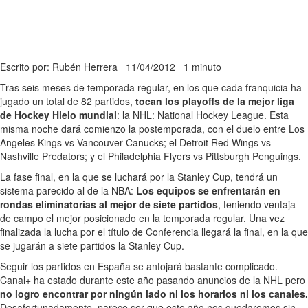
Escrito por: Rubén Herrera
11/04/2012
1 minuto
Tras seis meses de temporada regular, en los que cada franquicia ha
jugado un total de 82 partidos,
tocan los playoffs de la mejor liga
de Hockey Hielo mundial
: la NHL: National Hockey League. Esta
misma noche dará comienzo la postemporada, con el duelo entre Los
Angeles Kings vs Vancouver Canucks; el Detroit Red Wings vs
Nashville Predators; y el Philadelphia Flyers vs Pittsburgh Penguings.
La fase final, en la que se luchará por la Stanley Cup, tendrá un
sistema parecido al de la NBA:
Los equipos se enfrentarán en
rondas eliminatorias al mejor de siete partidos
, teniendo ventaja
de campo el mejor posicionado en la temporada regular. Una vez
finalizada la lucha por el título de Conferencia llegará la final, en la que
se jugarán a siete partidos la Stanley Cup.
Seguir los partidos en España se antojará bastante complicado.
Canal+ ha estado durante este año pasando anuncios de la NHL pero
no logro encontrar por ningún lado ni los horarios ni los canales.
Desafortunadamente, parece ser que este año nos quedaremos sin