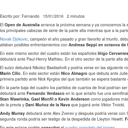
Escrito por: Fernando
15/01/2016
2 minutos
El
Open de Australia
arranca la próxima semana y ya conocemos la est
los principales cabezas de serie de la parte alta mientras que a la par
Novak Djokovic
, campeón el año pasado y gran favorito al triunfo, de
atisban posibles enfrentamientos con
Andreas Seppi en octavos de fi
En este mismo sector del cuadro están los españoles
Iñigo Cervante
debutará ante Paul-Henry Mathieu. En el otro sector de la parte alta d
El suizo debutará Nikoloz Basilashvili y podría verse en las siguiente r
Marin Cilic
. En este sector están
Nico Almagro
que debuta ante Juli
primera partido ante Nick Kyrgios del que también se espera bastante 
En la parte baja del cuadro los partidos de cuartos de final podrían se
debutará ante
Fernando Verdasco
en lo que antaño fue una semifinal
Stan Wawrinka, Gael Monfil o Kevin Anderson
como jugadores má
de la previa y
Dani Muñoz de la Nava
que jugará ante Viktor Troicki.
Andy Murray
debutará ante Alex Zverev y después podría verse con 
segunda ronda podría ser testigo de la despedida de Lleyton Hewitt.
F
En este enlace podéis
consultar
el
cuadro completo del torneo
.