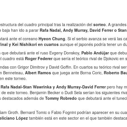
ructura del cuadro principal tras la realización del
sorteo
. A grande
te baja han ido a parar
Rafa Nadal, Andy Murray, David Ferrer o Sta
butará ante el coreano
Hyeon Chung
. Si el serbio avanza se verá las 
nal y Kei Nishikori en cuartos
aunque el japonés podría tener un due
s
que debutará ante el ruso Evgeny Donskoy,
Pablo Andújar
que debut
el cuadro está
Roger Federer
que sería el teórico rival de Djokovic en 
ondas con Grigor Dimitrov y David Goffin. En cuartos su teórico rival se
en Benneteau,
Albert Ramos
que juega ante Borna Coric,
Roberto Bau
en este torneo.
r
Rafa Nadal-Stan Wawrinka y Andy Murray-David Ferrer
pero hay m
 de este torneo. Benjamin Becker o Dudi Sela serían los siguientes ri
s destacados además de
Tommy Robredo
que debutará ante el tuneci
Sam Groth. Bernard Tomic o Fabio Fognini podrían aparecer en su cua
eliciano López
también está en este sector en el que también destac