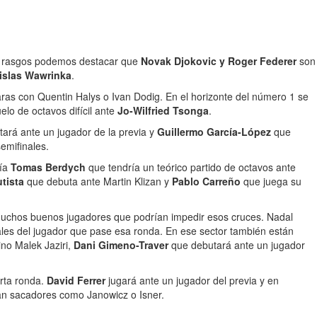
s rasgos podemos destacar que
Novak Djokovic y Roger Federer
son
nislas Wawrinka
.
caras con Quentin Halys o Ivan Dodig. En el horizonte del número 1 se
lo de octavos difícil ante
Jo-Wilfried Tsonga
.
ará ante un jugador de la previa y
Guillermo García-López
que
semifinales.
ría
Tomas Berdych
que tendría un teórico partido de octavos ante
tista
que debuta ante Martin Klizan y
Pablo Carreño
que juega su
uchos buenos jugadores que podrían impedir esos cruces. Nadal
vales del jugador que pase esa ronda. En ese sector también están
no Malek Jaziri,
Dani Gimeno-Traver
que debutará ante un jugador
rta ronda.
David Ferrer
jugará ante un jugador del previa y en
an sacadores como Janowicz o Isner.