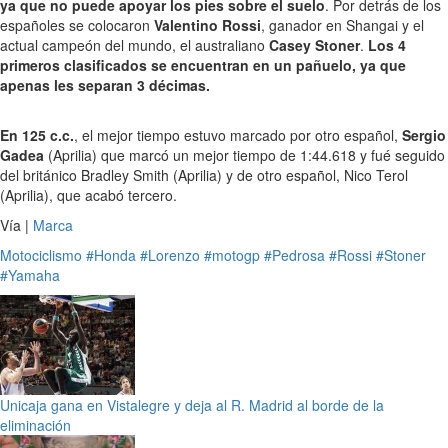
ya que no puede apoyar los pies sobre el suelo
. Por detrás de los
españoles se colocaron
Valentino Rossi
, ganador en Shangai y el
actual campeón del mundo, el australiano
Casey Stoner
.
Los 4
primeros clasificados se encuentran en un pañuelo, ya que
apenas les separan 3 décimas.
En 125 c.c.
, el mejor tiempo estuvo marcado por otro español,
Sergio
Gadea
(Aprilia) que marcó un mejor tiempo de 1:44.618 y fué seguido
del británico Bradley Smith (Aprilia) y de otro español, Nico Terol
(Aprilia), que acabó tercero.
Vía |
Marca
Motociclismo
#Honda
#Lorenzo
#motogp
#Pedrosa
#Rossi
#Stoner
#Yamaha
Unicaja gana en Vistalegre y deja al R. Madrid al borde de la
eliminación