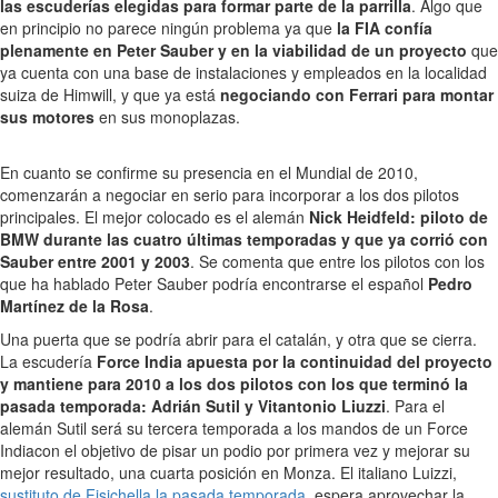
las escuderías elegidas para formar parte de la parrilla
. Algo que
en principio no parece ningún problema ya que
la FIA confía
plenamente en Peter Sauber y en la viabilidad de un proyecto
que
ya cuenta con una base de instalaciones y empleados en la localidad
suiza de Himwill, y que ya está
negociando con Ferrari para montar
sus motores
en sus monoplazas.
En cuanto se confirme su presencia en el Mundial de 2010,
comenzarán a negociar en serio para incorporar a los dos pilotos
principales. El mejor colocado es el alemán
Nick Heidfeld: piloto de
BMW durante las cuatro últimas temporadas y que ya corrió con
Sauber entre 2001 y 2003
. Se comenta que entre los pilotos con los
que ha hablado Peter Sauber podría encontrarse el español
Pedro
Martínez de la Rosa
.
Una puerta que se podría abrir para el catalán, y otra que se cierra.
La escudería
Force India apuesta por la continuidad del proyecto
y mantiene para 2010 a los dos pilotos con los que terminó la
pasada temporada: Adrián Sutil y Vitantonio Liuzzi
. Para el
alemán Sutil será su tercera temporada a los mandos de un Force
Indiacon el objetivo de pisar un podio por primera vez y mejorar su
mejor resultado, una cuarta posición en Monza. El italiano Luizzi,
sustituto de Fisichella la pasada temporada
, espera aprovechar la