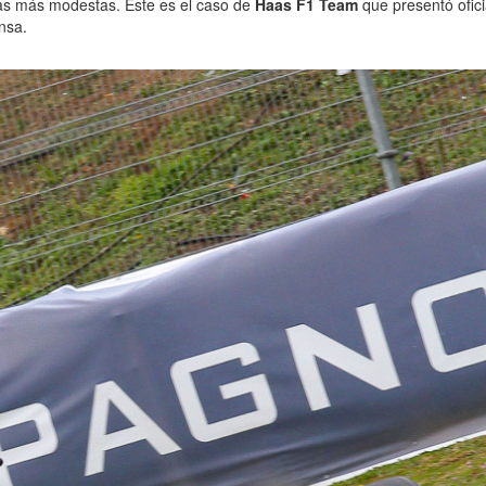
as más modestas. Este es el caso de
Haas F1 Team
que presentó ofic
ensa.