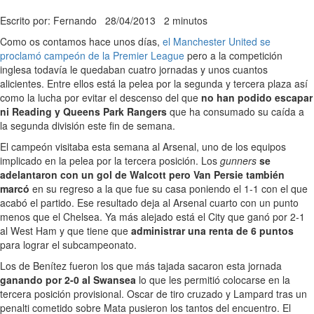
Escrito por: Fernando
28/04/2013
2 minutos
Como os contamos hace unos días,
el Manchester United se
proclamó campeón de la Premier League
pero a la competición
inglesa todavía le quedaban cuatro jornadas y unos cuantos
alicientes. Entre ellos está la pelea por la segunda y tercera plaza así
como la lucha por evitar el descenso del que
no han podido escapar
ni Reading y Queens Park Rangers
que ha consumado su caída a
la segunda división este fin de semana.
El campeón visitaba esta semana al Arsenal, uno de los equipos
implicado en la pelea por la tercera posición. Los
gunners
se
adelantaron con un gol de Walcott pero Van Persie también
marcó
en su regreso a la que fue su casa poniendo el 1-1 con el que
acabó el partido. Ese resultado deja al Arsenal cuarto con un punto
menos que el Chelsea. Ya más alejado está el City que ganó por 2-1
al West Ham y que tiene que
administrar una renta de 6 puntos
para lograr el subcampeonato.
Los de Benítez fueron los que más tajada sacaron esta jornada
ganando por 2-0 al Swansea
lo que les permitió colocarse en la
tercera posición provisional. Oscar de tiro cruzado y Lampard tras un
penalti cometido sobre Mata pusieron los tantos del encuentro. El