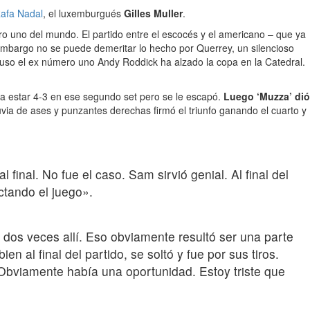
Rafa Nadal
, el luxemburgués
Gilles Muller
.
o uno del mundo. El partido entre el escocés y el americano – que ya
 embargo no se puede demeritar lo hecho por Querrey, un silencioso
cluso el ex número uno Andy Roddick ha alzado la copa en la Catedral.
a estar 4-3 en ese segundo set pero se le escapó.
Luego ‘Muzza’ dió
uvia de ases y punzantes derechas firmó el triunfo ganando el cuarto y
inal. No fue el caso. Sam sirvió genial. Al final del
ctando el juego».
 dos veces allí. Eso obviamente resultó ser una parte
n al final del partido, se soltó y fue por sus tiros.
 Obviamente había una oportunidad. Estoy triste que