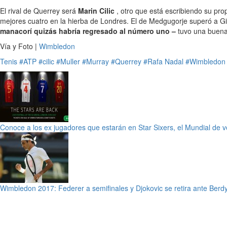
El rival de Querrey será
Marin Cilic
, otro que está escribiendo su pr
mejores cuatro en la hierba de Londres. El de Medgugorje superó a Gil
manacorí quizás habría regresado al número uno –
tuvo una buena 
Vía y Foto |
Wimbledon
Tenis
#ATP
#cilic
#Muller
#Murray
#Querrey
#Rafa Nadal
#Wimbledon
Conoce a los ex jugadores que estarán en Star Sixers, el Mundial de 
Wimbledon 2017: Federer a semifinales y Djokovic se retira ante Berd