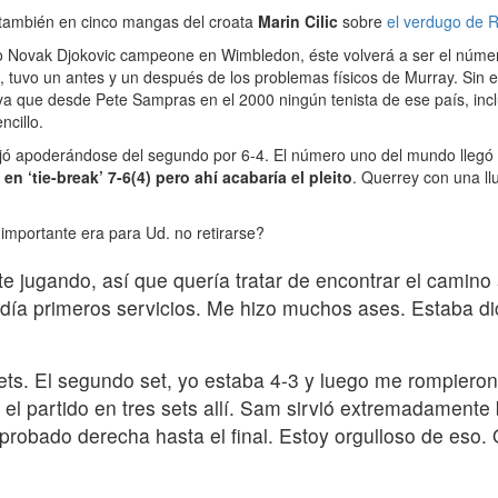
fo también en cinco mangas del croata
Marin Cilic
sobre
el verdugo de 
aso Novak Djokovic campeone en Wimbledon, éste volverá a ser el númer
no, tuvo un antes y un después de los problemas físicos de Murray. Sin
o ya que desde Pete Sampras en el 2000 ningún tenista de ese país, in
ncillo.
jó apoderándose del segundo por 6-4. El número uno del mundo llegó 
en ‘tie-break’ 7-6(4) pero ahí acabaría el pleito
. Querrey con una ll
importante era para Ud. no retirarse?
ugando, así que quería tratar de encontrar el camino al f
erdía primeros servicios. Me hizo muchos ases. Estaba di
ets. El segundo set, yo estaba 4-3 y luego me rompieron
l partido en tres sets allí. Sam sirvió extremadamente bie
probado derecha hasta el final. Estoy orgulloso de eso.