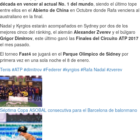
década en vencer al actual No. 1 del mundo
, siendo el último tope
entre ellos en el
Abierto de China
en Octubre donde Rafa venciera al
australiano en la final.
Nadal y Kyrgios estarán acompañados en Sydney por dos de los
mejores cinco del ránking, el alemán
Alexander Zverev
y el búlgaro
Grigor Dimitrov
, este último ganó las
Finales del Circuito ATP 2017
el mes pasado.
El torneo
Fast4
se jugará en el
Parque Olímpico de Sídney
por
primera vez en una sola noche el 8 de enero.
Tenis
#ATP
#dimitrov
#Federer
#kyrgios
#Rafa Nadal
#zverev
Séptima Copa ASOBAL consecutiva para el Barcelona de balonmano