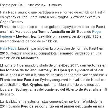
Escrito por: Raúl
18/12/2017
1 minuto
Rafa Nadal anunció que participará en el torneo de exhibición Fast 4
en Sydney el 8 de Enero junto a Nick Kyrgios, Alexander Zverev y
Grigor Dimitrov.
El anuncio se produce como un golpe de apoyo para el torneo
Fast4
,
una iniciativa creada por
Tennis Australia en 2015
cuando
Roger
Federer
y
Lleyton Hewitt
exhibieron la nueva versión estilo T20 en
un emocionante partido de exhibición.
Rafa Nadal
también participó en la promoción del formato
Fast4 en
2015
, interpretando a su compatriota
Fernando Verdasco
en una
exhibición en
Melbourne
.
El número 1 del mundo disfrutó de un exitoso 2017,
con victorias en
los torneos de Roland Garros y US Open
que ayudaron al balear
de 31 años a volver a la cima del ranking por primera vez desde 2013.
El próximo tour
Fast 4
en Sydney asegurará la rivalidad de Nadal con
el australiano
Nick Kyrgios
, quien también anunció este mes que
jugará en
Sydney
, antes del comienzo del
Abierto de Australia
el 15
de enero.
La rivalidad entre estos tenistas comenzó en serio en Wimbledon en
2014 cuando
Kyrgios se convirtió en el primer debutante en una