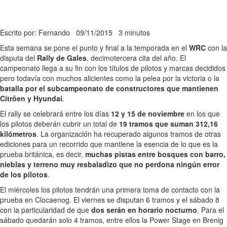
Escrito por: Fernando
09/11/2015
3 minutos
Esta semana se pone el punto y final a la temporada en el
WRC
con la
disputa del
Rally de Gales
, decimotercera cita del año. El
campeonato llega a su fin con los títulos de pilotos y marcas decididos
pero todavía con muchos alicientes como la pelea por la victoria o la
batalla por el subcampeonato de constructores que mantienen
Citröen y Hyundai
.
El rally se celebrará entre los días
12 y 15 de noviembre
en los que
los pilotos deberán cubrir un total de
19 tramos que suman 312,16
kilómetros
. La organización ha recuperado algunos tramos de otras
ediciones para un recorrido que mantiene la esencia de lo que es la
prueba británica, es decir,
muchas pistas entre bosques con barro,
nieblas y terreno muy resbaladizo que no perdona ningún error
de los pilotos
.
El miércoles los pilotos tendrán una primera toma de contacto con la
prueba en Clocaenog. El viernes se disputan 6 tramos y el sábado 8
con la particularidad de que
dos serán en horario nocturno
. Para el
sábado quedarán solo 4 tramos, entre ellos la Power Stage en Brenig