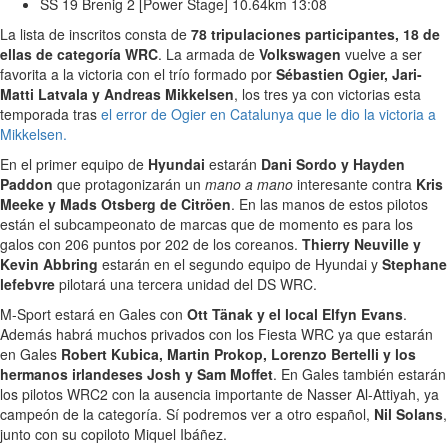
SS 19 Brenig 2 [Power Stage] 10.64km 13:08
La lista de inscritos consta de
78 tripulaciones participantes, 18 de
ellas de categoría WRC
. La armada de
Volkswagen
vuelve a ser
favorita a la victoria con el trío formado por
Sébastien Ogier, Jari-
Matti Latvala y Andreas Mikkelsen
, los tres ya con victorias esta
temporada tras
el error de Ogier en Catalunya que le dio la victoria a
Mikkelsen.
En el primer equipo de
Hyundai
estarán
Dani Sordo y Hayden
Paddon
que protagonizarán un
mano a mano
interesante contra
Kris
Meeke y Mads Otsberg de Citröen
. En las manos de estos pilotos
están el subcampeonato de marcas que de momento es para los
galos con 206 puntos por 202 de los coreanos.
Thierry Neuville y
Kevin Abbring
estarán en el segundo equipo de Hyundai y
Stephane
lefebvre
pilotará una tercera unidad del DS WRC.
M-Sport estará en Gales con
Ott Tänak y el local Elfyn Evans
.
Además habrá muchos privados con los Fiesta WRC ya que estarán
en Gales
Robert Kubica, Martin Prokop, Lorenzo Bertelli y los
hermanos irlandeses Josh y Sam Moffet
. En Gales también estarán
los pilotos WRC2 con la ausencia importante de Nasser Al-Attiyah, ya
campeón de la categoría. Sí podremos ver a otro español,
Nil Solans
,
junto con su copiloto Miquel Ibáñez.