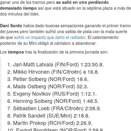
ganar uno de los tramos pero
se salió en otro perdiendo
demasiado tiempo
así que está situado en la séptima plaza a más de
dos minutos del líder.
Dani Sordo
había dado buenas sensaciones ganando el primer tramo
del jueves pero también sufrió una salida de pista con la mala suerte
de que
sufrió un impacto que dañó el radiador
. El calentamiento
posterior de su Mini obligó al cántabro a abandonar.
Los
tiempos
tras la finalización de la primera jornada son:
1. Jari-Matti Latvala (FIN/Ford) 1:23:50.8.
2. Mikko Hirvonen (FIN/Citroën) a 16.8.
3. Petter Solberg (NOR/Ford) 18.6.
4. Mads Ostberg (NOR/Ford) 32.3.
5. Evgeny Novikov (RUS/Ford) 1:12.1.
6. Henning Solberg (NOR/Ford) 1:48.5.
7. Sébastien Loeb (FRA/Citroën) 2:08.9.
8. Patrik Sandell (SUE/Mini) 2:18.8.
9. Martin Prokop (RCH/Ford) 2:26.9.
10. Eyvind Brynildsen (NOR/Ford) 2:59.8.